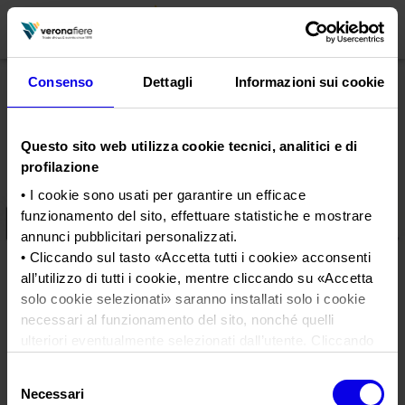
Consenso
Dettagli
Informazioni sui cookie
en
it
Questo sito web utilizza cookie tecnici, analitici e di
PROFILO AZIENDALE
profilazione
Chi siamo
LE NOSTRE FIERE
• I cookie sono usati per garantire un efficace
funzionamento del sito, effettuare statistiche e mostrare
Statuto
Calendario Italia 2026
ORGANIZZA DA NOI
annunci pubblicitari personalizzati.
Consiglio di Amministrazione
Calendario Estero 2026
• Cliccando sul tasto «
Accetta tutti i cookie
» acconsenti
Organizza una Fiera
AREA STAMPA
all’utilizzo di tutti i cookie, mentre cliccando su «
Accetta
Collegio Sindacale
Fieragricola 2022
Calendario Italia 2027 – Primo semestre
Mappa e Servizi in quartiere
Cartella stampa
solo cookie selezionati
» saranno installati solo i cookie
Struttura organizzativa
Home
Calendario Estero 2027 – Primo semestre
necessari al funzionamento del sito, nonché quelli
Comunicati Stampa
Una fiera, la sua città. Perché Verona
Gruppo Veronafiere
ulteriori eventualmente selezionati dall’utente. Cliccando
Tweet
I nostri prodotti in Italia
Galleria fotografica
Info e servizi
su “
Rifiuta i cookie
”, verranno installati solo i cookie
Network internazionale
Selezione
tecnici.
Richiesta accredito stampa
Fieragricola 2022
Necessari
del
Membership
• Cliccando su «
Mostra dettagli
» puoi vedere nel dettaglio