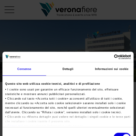
it
PROFILO AZIENDALE
Chi siamo
LE NOSTRE FIERE
Consenso
Dettagli
Informazioni sui cookie
Statuto
Calendario Italia 2026
ORGANIZZA DA NOI
Consiglio di Amministrazione
Questo sito web utilizza cookie tecnici, analitici e di profilazione
Calendario Estero 2026
Organizza una Fiera
AREA STAMPA
• I cookie sono usati per garantire un efficace funzionamento del sito, effettuare
Collegio Sindacale
statistiche e mostrare annunci pubblicitari personalizzati.
Calendario Italia 2027 – Primo semestre
Mappa e Servizi in quartiere
Cartella stampa
• Cliccando sul tasto «
Accetta tutti i cookie
» acconsenti all’utilizzo di tutti i cookie,
Struttura organizzativa
mentre cliccando su «
Accetta solo cookie selezionati
» saranno installati solo i cookie
Home
Calendario Estero 2027 – Primo semestre
necessari al funzionamento del sito, nonché quelli ulteriori eventualmente selezionati
Comunicati Stampa
Una fiera, la sua città. Perché Verona
dall’utente. Cliccando su “
Rifiuta i cookie
”, verranno installati solo i cookie tecnici.
Gruppo Veronafiere
I nostri prodotti in Italia
• Cliccando su «
Mostra dettagli
» puoi vedere nel dettaglio i singoli cookie e le terze parti
Galleria fotografica
Info e servizi
che installano i cookie tramite il presente sito.
Network internazionale
•
Clicca qui
per visualizzare l'informativa sulla privacy.
Richiesta accredito stampa
Membership
Selezione