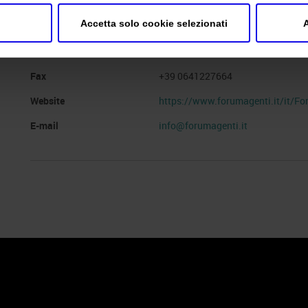
Segreteria organizzativa
Forum Agenti
Accetta solo cookie selezionati
A
Indirizzo
Via Donato Menichella, 304 Roma 
Telefono
+39 0641217144
Fax
+39 0641227664
Website
https://www.forumagenti.it/it/Fo
E-mail
info@forumagenti.it
 Policy
Profilo aziendale test
L’azienda