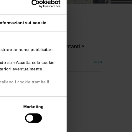
Informazioni sui cookie
na
genti di Commercio, Rappresentanti e
ostrare annunci pubblicitari
Tweet
ando su «
Accetta solo cookie
lteriori eventualmente
tallano i cookie tramite il
um-agenti-verona
Marketing