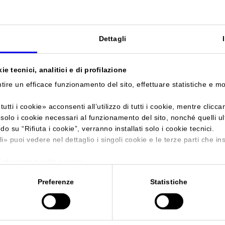
Sei in:
Manifestazione
>
Forum Agenti Verona 2016
Dettagli
Forum Agenti Vero
e tecnici, analitici e di profilazione
La Fiera Internazionale dei Colloqui di Ricerca A
tire un efficace funzionamento del sito, effettuare statistiche e m
Venditori
tutti i cookie
» acconsenti all’utilizzo di tutti i cookie, mentre clicc
i solo i cookie necessari al funzionamento del sito, nonché quelli u
ndo su “
Rifiuta i cookie
”, verranno installati solo i cookie tecnici.
Data
28/04/2016 - 30/04/2016
li
» puoi vedere nel dettaglio i singoli cookie e le terze parti che ins
Frequenza
Annual
'informativa sulla privacy.
Website
http://www.forumagenti.it/it/for
Preferenze
Statistiche
E-mail
info@forumagenti.it