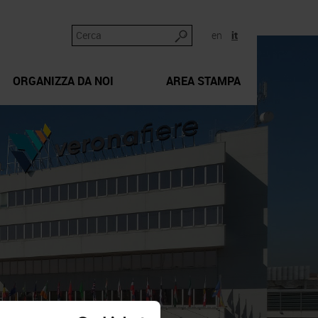
en
it
ORGANIZZA DA NOI
AREA STAMPA