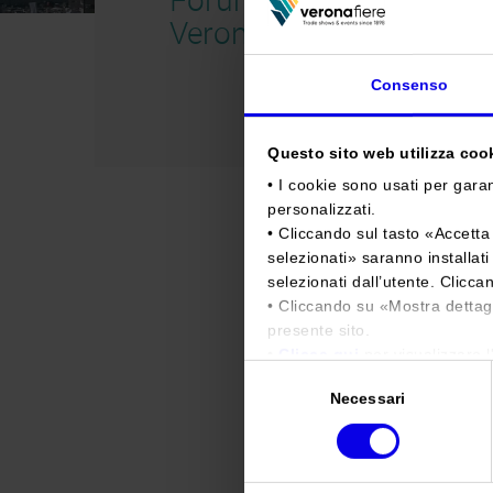
Verona 2016
Consenso
Questo sito web utilizza cooki
• I cookie sono usati per garan
personalizzati.
• Cliccando sul tasto «
Accetta 
selezionati
» saranno installat
selezionati dall’utente. Clicca
• Cliccando su «
Mostra dettag
presente sito.
•
Clicca qui
per visualizzare l
Selezione
Necessari
del
consenso