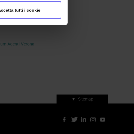
ccetta tutti i cookie
()
rum-Agenti-Verona
▼
Sitemap
Servizi di manifestazione