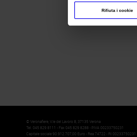
Rifiuta i cookie
Memento
Cookie
© Veronafiere, V.le del Lavoro 8, 37135 Verona
Tel. 045 829 8111 - Fax 045 829 8288 - P.IVA 00233750231
Capitale sociale 90.912.707,00 Euro - Rea 74722 - RI 00233750231