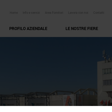
Home
Info e servizi
Area Fornitori
Lavora con noi
Contatti
PROFILO AZIENDALE
LE NOSTRE FIERE