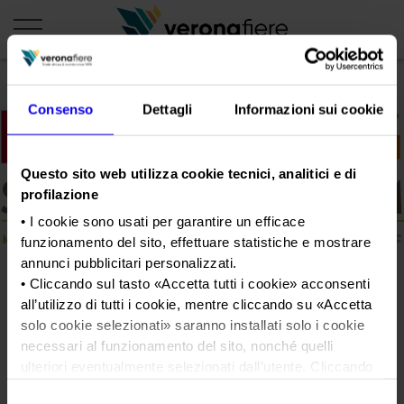
Consenso
Dettagli
Informazioni sui cookie
en
it
PROFILO AZIENDALE
Questo sito web utilizza cookie tecnici, analitici e di
Chi siamo
LE NOSTRE FIERE
profilazione
Statuto
• I cookie sono usati per garantire un efficace
Calendario Italia 2026
ORGANIZZA DA NOI
funzionamento del sito, effettuare statistiche e mostrare
Consiglio di Amministrazione
Calendario Estero 2026
Organizza una Fiera
annunci pubblicitari personalizzati.
AREA STAMPA
Collegio Sindacale
• Cliccando sul tasto «
Accetta tutti i cookie
» acconsenti
logo_fruit
Calendario Italia 2027 – Primo semestre
Mappa e Servizi in quartiere
Cartella stampa
all’utilizzo di tutti i cookie, mentre cliccando su «
Accetta
Struttura organizzativa
Home
Calendario Estero 2027 – Primo semestre
solo cookie selezionati
» saranno installati solo i cookie
Comunicati Stampa
Una fiera, la sua città. Perché Verona
Gruppo Veronafiere
Tweet
I nostri prodotti in Italia
necessari al funzionamento del sito, nonché quelli
Galleria fotografica
Info e servizi
ulteriori eventualmente selezionati dall’utente. Cliccando
Network internazionale
Richiesta accredito stampa
su “
Rifiuta i cookie
”, verranno installati solo i cookie
Membership
Selezione