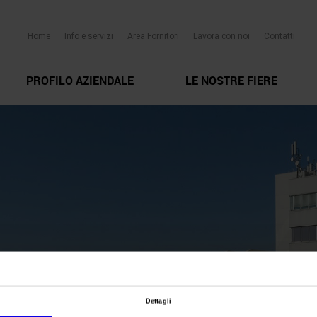
Home
Info e servizi
Area Fornitori
Lavora con noi
Contatti
PROFILO AZIENDALE
LE NOSTRE FIERE
Dettagli