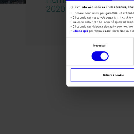
2020
Questo sito web utilizza cookie tecnici, anali
• I cookie sono usati per garantire un efficac
• Cliccando sul tasto «
Accetta tutti i cookie
» 
funzionamento del sito, nonché quelli ulterior
• Cliccando su «
Mostra dettagli
» puoi vedere n
•
Clicca qui
per visualizzare l'informativa sul
Selezione
Necessari
del
consenso
Rifiuta i cookie