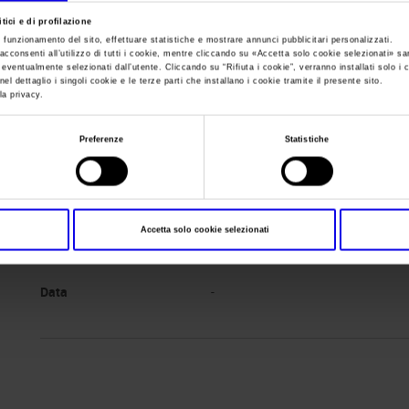
tici e di profilazione
e funzionamento del sito, effettuare statistiche e mostrare annunci pubblicitari personalizzati.
Sei in:
Manifestazione
>
Home Building 2020
acconsenti all’utilizzo di tutti i cookie, mentre cliccando su «
Accetta solo cookie selezionati
» sa
i eventualmente selezionati dall’utente. Cliccando su “
Rifiuta i cookie
”, verranno installati solo i 
el dettaglio i singoli cookie e le terze parti che installano i cookie tramite il presente sito.
la privacy.
Preferenze
Statistiche
Accetta solo cookie selezionati
Data
-