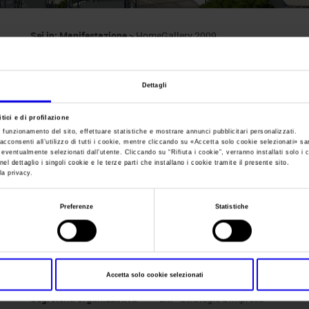
Sei in:
Manifestazione
>
HomeGallery 2009
HomeGallery
Dettagli
Suggestioni ed oggetti oltre il mobile
tici e di profilazione
e funzionamento del sito, effettuare statistiche e mostrare annunci pubblicitari personalizzati.
acconsenti all’utilizzo di tutti i cookie, mentre cliccando su «
Accetta solo cookie selezionati
» sa
i eventualmente selezionati dall’utente. Cliccando su “
Rifiuta i cookie
”, verranno installati solo i 
el dettaglio i singoli cookie e le terze parti che installano i cookie tramite il presente sito.
la privacy.
Data
30/01/2009 - 01/02/2009
Frequenza
Annual
Preferenze
Statistiche
Website
https://www.home-gallery.it
E-mail
info@home-gallery.it
Accetta solo cookie selezionati
Segreteria organizzativa
LM - Strategie d'impresa