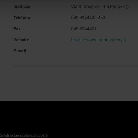
Indirizzo
Via S. Crispino, 106 Padova ()
Telefono
049 8944400.453
Fax
049 8944401
Website
https://www.home-gallery.it
E-mail
 Policy
Profilo aziendale test
L’azienda
Da definire
ivedi le tue scelte sui cookie