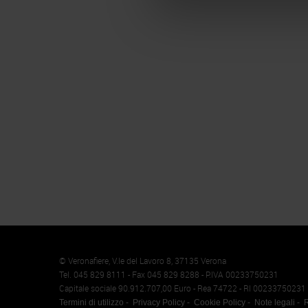
Memento
Cookie
© Veronafiere, V.le del Lavoro 8, 37135 Verona
Tel. 045 829 8111 - Fax 045 829 8288 - P.IVA 00233750231
Capitale sociale 90.912.707,00 Euro - Rea 74722 - RI 00233750231
Termini di utilizzo
Privacy Policy
Cookie Policy
Note legali
R