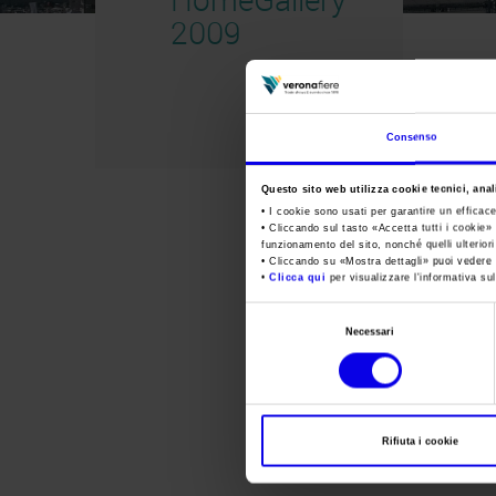
2009
Consenso
Questo sito web utilizza cookie tecnici, anali
• I cookie sono usati per garantire un efficac
• Cliccando sul tasto «
Accetta tutti i cookie
» 
funzionamento del sito, nonché quelli ulterior
• Cliccando su «
Mostra dettagli
» puoi vedere n
•
Clicca qui
per visualizzare l'informativa sul
Selezione
Necessari
del
consenso
Rifiuta i cookie