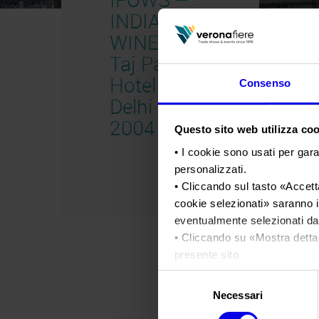
INDIA FOOD &
WINE SHOW
Taj Palace
Hotel – New
Consenso
Delhi – INDIA
2004
Questo sito web utilizza cook
• I cookie sono usati per gara
personalizzati.
• Cliccando sul tasto «
Accetta
cookie selezionati
» saranno i
eventualmente selezionati dal
• Cliccando su «
Mostra detta
presente sito.
•
Clicca qui
per visualizzare 
Selezione
Necessari
del
consenso