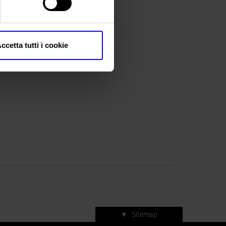
oup@vsnl.net;
ccetta tutti i cookie
zatore: VERONAFIERE
NDIA ()
▼
Sitemap