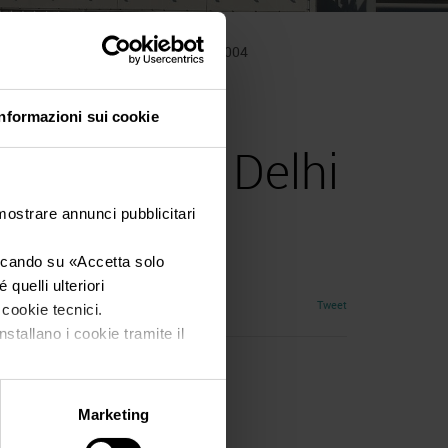
alace Hotel – New Delhi – INDIA 2004
OD & WINE
Informazioni sui cookie
otel - New Delhi
 mostrare annunci pubblicitari
iccando su «
Accetta solo
quelli ulteriori
Tweet
i cookie tecnici.
nstallano i cookie tramite il
Marketing