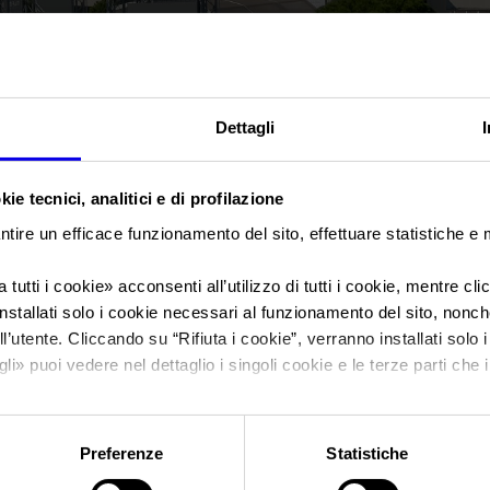
Sei in:
Manifestazione
>
IFOWS – INDIA FOOD & WINE SHOW Taj P
IFOWS - INDIA FO
Dettagli
SHOW Taj Palace H
ie tecnici, analitici e di profilazione
ntire un efficace funzionamento del sito, effettuare statistiche e
- INDIA
 tutti i cookie
» acconsenti all’utilizzo di tutti i cookie, mentre cl
nstallati solo i cookie necessari al funzionamento del sito, nonché 
l’utente. Cliccando su “
Rifiuta i cookie
”, verranno installati solo 
gli
» puoi vedere nel dettaglio i singoli cookie e le terze parti che i
Data
08/01/2004 - 10/01/2004
l'informativa sulla privacy.
Frequenza
Annual
Preferenze
Statistiche
Website
https://www.ifows.com