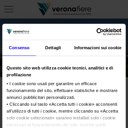
it
Consenso
Dettagli
Informazioni sui cookie
PROFILO AZIENDALE
Chi siamo
LE NOSTRE FIERE
Questo sito web utilizza cookie tecnici, analitici e di
Statuto
Calendario Italia 2026
ORGANIZZA DA NOI
profilazione
Consiglio di Amministrazione
Calendario Estero 2026
Organizza una Fiera
AREA STAMPA
• I cookie sono usati per garantire un efficace
Collegio Sindacale
Calendario Italia 2027 – Primo semestre
funzionamento del sito, effettuare statistiche e mostrare
Mappa e Servizi in quartiere
Cartella stampa
annunci pubblicitari personalizzati.
Struttura organizzativa
Home
Calendario Estero 2027 – Primo semestre
Comunicati Stampa
• Cliccando sul tasto «
Accetta tutti i cookie
» acconsenti
Una fiera, la sua città. Perché Verona
Gruppo Veronafiere
I nostri prodotti in Italia
all’utilizzo di tutti i cookie, mentre cliccando su «
Accetta
Galleria fotografica
Info e servizi
Network internazionale
solo cookie selezionati
» saranno installati solo i cookie
Richiesta accredito stampa
necessari al funzionamento del sito, nonché quelli
Membership