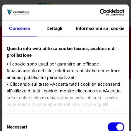
Consenso
Dettagli
Informazioni sui cookie
en
it
Questo sito web utilizza cookie tecnici, analitici e di
PROFILO AZIENDALE
profilazione
Chi siamo
LE NOSTRE FIERE
• I cookie sono usati per garantire un efficace
funzionamento del sito, effettuare statistiche e mostrare
Statuto
Calendario Italia 2026
ORGANIZZA DA NOI
annunci pubblicitari personalizzati.
Consiglio di Amministrazione
Calendario Estero 2026
• Cliccando sul tasto «
Accetta tutti i cookie
» acconsenti
Organizza una Fiera
AREA STAMPA
Collegio Sindacale
all’utilizzo di tutti i cookie, mentre cliccando su «
Accetta
italia-legno-energia-2017
Calendario Italia 2027 – Primo semestre
Mappa e Servizi in quartiere
Cartella stampa
solo cookie selezionati
» saranno installati solo i cookie
Struttura organizzativa
Home
Calendario Estero 2027 – Primo semestre
necessari al funzionamento del sito, nonché quelli
Comunicati Stampa
Una fiera, la sua città. Perché Verona
Gruppo Veronafiere
Tweet
ulteriori eventualmente selezionati dall’utente. Cliccando
I nostri prodotti in Italia
Galleria fotografica
Info e servizi
su “
Rifiuta i cookie
”, verranno installati solo i cookie
Network internazionale
Selezione
tecnici.
Richiesta accredito stampa
italia-legno-energia-2017
Necessari
del
Membership