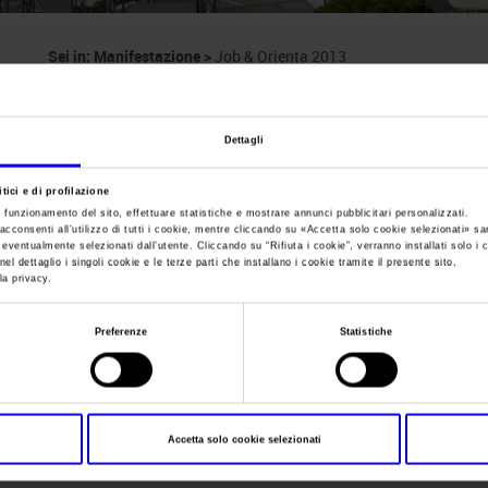
Sei in:
Manifestazione
>
Job & Orienta 2013
Job & Orienta
Dettagli
Mostra convegno nazionale - Orientamento, scuola
tici e di profilazione
e funzionamento del sito, effettuare statistiche e mostrare annunci pubblicitari personalizzati.
acconsenti all’utilizzo di tutti i cookie, mentre cliccando su «
Accetta solo cookie selezionati
» sa
i eventualmente selezionati dall’utente. Cliccando su “
Rifiuta i cookie
”, verranno installati solo i 
el dettaglio i singoli cookie e le terze parti che installano i cookie tramite il presente sito.
Data
21/11/2013 - 23/11/2013
la privacy.
Frequenza
Annual
Preferenze
Statistiche
Website
http://www.veronafiere.it/joborie
E-mail
info@veronafiere.it
Accetta solo cookie selezionati
Segreteria organizzativa
LAYX