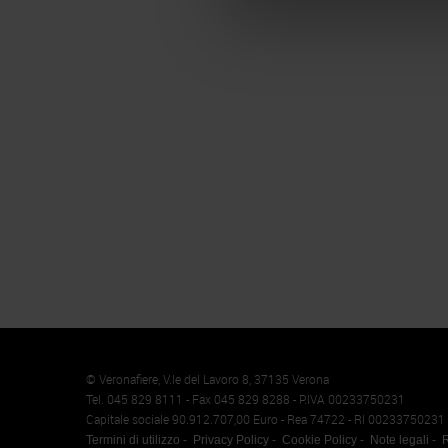
Memento
Cookie
© Veronafiere, V.le del Lavoro 8, 37135 Verona
Tel. 045 829 8111 - Fax 045 829 8288 - P.IVA 00233750231
Capitale sociale 90.912.707,00 Euro - Rea 74722 - RI 00233750231
Termini di utilizzo
Privacy Policy
Cookie Policy
Note legali
R