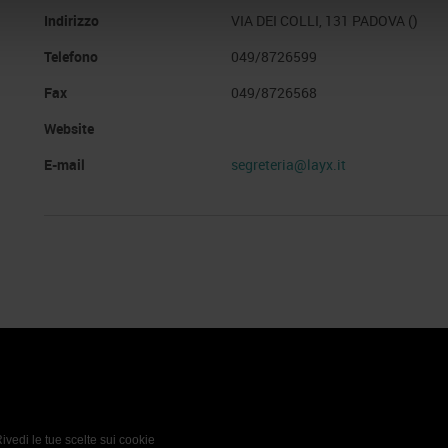
Indirizzo
VIA DEI COLLI, 131 PADOVA ()
Telefono
049/8726599
Fax
049/8726568
Website
E-mail
segreteria@layx.it
 Policy
Profilo aziendale test
L’azienda
Da definire
ivedi le tue scelte sui cookie