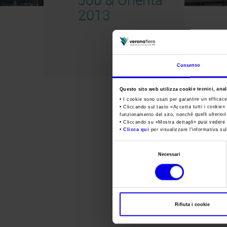
2013
Consenso
Questo sito web utilizza cookie tecnici, anali
• I cookie sono usati per garantire un efficac
• Cliccando sul tasto «
Accetta tutti i cookie
» 
funzionamento del sito, nonché quelli ulterior
• Cliccando su «
Mostra dettagli
» puoi vedere n
•
Clicca qui
per visualizzare l'informativa sul
Selezione
Necessari
del
consenso
Rifiuta i cookie