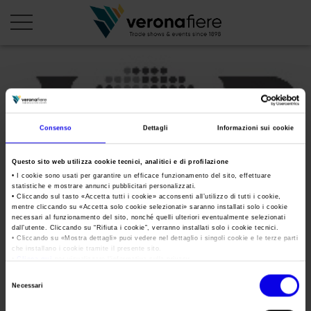
en
it
PROFILO AZIENDALE
Consenso
Dettagli
Informazioni sui cookie
Chi siamo
LE NOSTRE FIERE
Questo sito web utilizza cookie tecnici, analitici e di profilazione
Statuto
Calendario Italia 2026
ORGANIZZA DA NOI
• I cookie sono usati per garantire un efficace funzionamento del sito, effettuare
statistiche e mostrare annunci pubblicitari personalizzati.
Consiglio di Amministrazione
Calendario Estero 2026
• Cliccando sul tasto «
Accetta tutti i cookie
» acconsenti all’utilizzo di tutti i cookie,
Organizza una Fiera
AREA STAMPA
mentre cliccando su «
Accetta solo cookie selezionati
» saranno installati solo i cookie
Collegio Sindacale
joborienta-2017
Calendario Italia 2027 – Primo semestre
necessari al funzionamento del sito, nonché quelli ulteriori eventualmente selezionati
Mappa e Servizi in quartiere
Cartella stampa
dall’utente. Cliccando su “
Rifiuta i cookie
”, verranno installati solo i cookie tecnici.
Struttura organizzativa
Home
• Cliccando su «
Mostra dettagli
» puoi vedere nel dettaglio i singoli cookie e le terze parti
Calendario Estero 2027 – Primo semestre
Comunicati Stampa
che installano i cookie tramite il presente sito.
Una fiera, la sua città. Perché Verona
Gruppo Veronafiere
•
Clicca qui
per visualizzare l'informativa sulla privacy.
Tweet
I nostri prodotti in Italia
Galleria fotografica
Info e servizi
Selezione
Network internazionale
Necessari
del
Richiesta accredito stampa
joborienta-2017
Membership
consenso