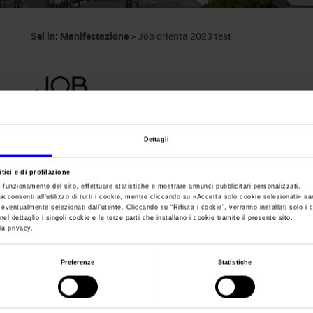
Sei in:
Manifestazione
>
Job orienta 2023 test
Dettagli
Pte Expo - Progett
tici e di profilazione
e funzionamento del sito, effettuare statistiche e mostrare annunci pubblicitari personalizzati.
acconsenti all’utilizzo di tutti i cookie, mentre cliccando su «
Accetta solo cookie selezionati
» sa
i eventualmente selezionati dall’utente. Cliccando su “
Rifiuta i cookie
”, verranno installati solo i 
Exhibition and Congress Technologies, Products an
el dettaglio i singoli cookie e le terze parti che installano i cookie tramite il presente sito.
la privacy.
Preferenze
Statistiche
Data
26/05/2009 - 28/05/2009
Frequenza
Biennial