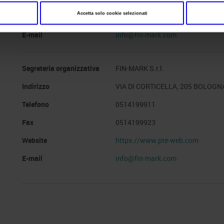
Accetta solo cookie selezionati
Website
https://www.pte-expo.com
E-mail
info@fin-mark.com
Segreteria organizzativa
FIN-MARK S.r.l.
Indirizzo
VIA DI CORTICELLA, 205 BOLOGNA
Telefono
0514199911
Fax
0514199923
Website
https://www.pte-web.com
E-mail
info@fin-mark.com