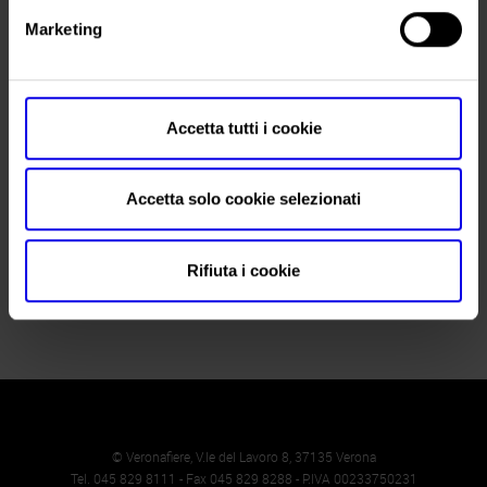
Telefono
049/8726599
Marketing
Fax
049/8726568
Website
Accetta tutti i cookie
E-mail
segreteria@layx.it
Accetta solo cookie selezionati
Ottieni il biglietto
Rifiuta i cookie
© Veronafiere, V.le del Lavoro 8, 37135 Verona
Tel. 045 829 8111 - Fax 045 829 8288 - P.IVA 00233750231