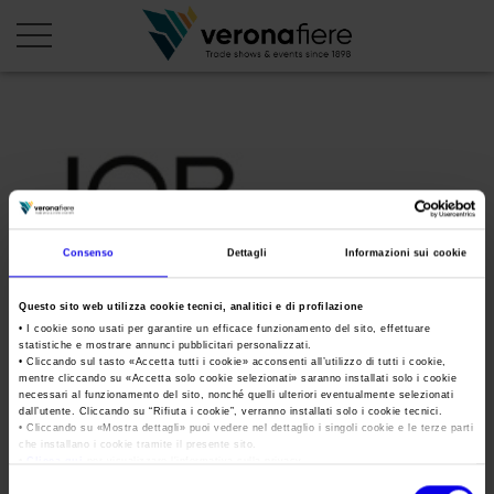
en
it
PROFILO AZIENDALE
Chi siamo
LE NOSTRE FIERE
Consenso
Dettagli
Informazioni sui cookie
Statuto
Calendario Italia 2026
ORGANIZZA DA NOI
Consiglio di Amministrazione
Questo sito web utilizza cookie tecnici, analitici e di profilazione
Calendario Estero 2026
Organizza una Fiera
AREA STAMPA
• I cookie sono usati per garantire un efficace funzionamento del sito, effettuare
Collegio Sindacale
logo_jobBari
Calendario Italia 2027 – Primo semestre
statistiche e mostrare annunci pubblicitari personalizzati.
Mappa e Servizi in quartiere
Cartella stampa
• Cliccando sul tasto «
Accetta tutti i cookie
» acconsenti all’utilizzo di tutti i cookie,
Struttura organizzativa
Home
mentre cliccando su «
Accetta solo cookie selezionati
» saranno installati solo i cookie
Calendario Estero 2027 – Primo semestre
Comunicati Stampa
necessari al funzionamento del sito, nonché quelli ulteriori eventualmente selezionati
Una fiera, la sua città. Perché Verona
Gruppo Veronafiere
dall’utente. Cliccando su “
Rifiuta i cookie
”, verranno installati solo i cookie tecnici.
Tweet
I nostri prodotti in Italia
• Cliccando su «
Mostra dettagli
» puoi vedere nel dettaglio i singoli cookie e le terze parti
Galleria fotografica
Info e servizi
che installano i cookie tramite il presente sito.
Network internazionale
•
Clicca qui
per visualizzare l'informativa sulla privacy.
Richiesta accredito stampa
Membership
Selezione