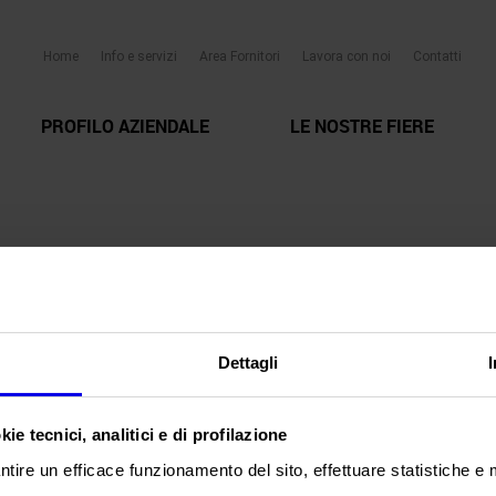
Home
Info e servizi
Area Fornitori
Lavora con noi
Contatti
PROFILO AZIENDALE
LE NOSTRE FIERE
Dettagli
ie tecnici, analitici e di profilazione
ntire un efficace funzionamento del sito, effettuare statistiche e