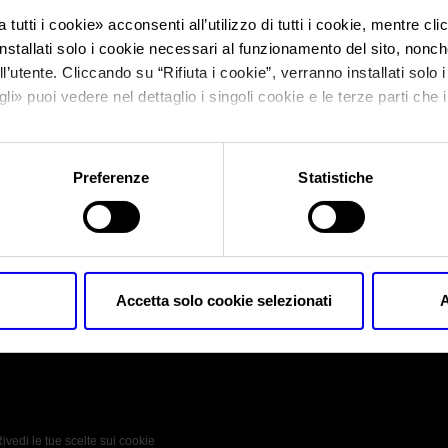
 tutti i cookie
» acconsenti all’utilizzo di tutti i cookie, mentre cl
nstallati solo i cookie necessari al funzionamento del sito, nonché 
Sei in:
Legno&Edilizia 2019
>
legnoedilizia-2019
l’utente. Cliccando su “
Rifiuta i cookie
”, verranno installati solo 
legnoedilizia-2019
gli
» puoi vedere nel dettaglio i singoli cookie e le terze parti che i
l'informativa sulla privacy.
Preferenze
Statistiche
legnoedilizia-2019
Accetta solo cookie selezionati
A
 Policy
Profilo aziendale test
L’azienda
Da definire
ivedi le tue scelte sui cookie