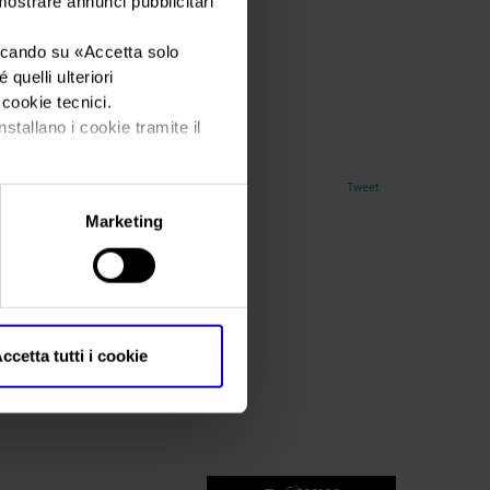
 mostrare annunci pubblicitari
iccando su «
Accetta solo
quelli ulteriori
i cookie tecnici.
nstallano i cookie tramite il
Tweet
Marketing
ccetta tutti i cookie