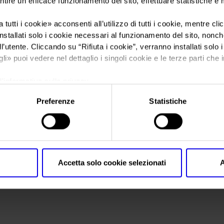
ntire un efficace funzionamento del sito, effettuare statistiche e
 tutti i cookie
» acconsenti all’utilizzo di tutti i cookie, mentre cl
Sei in:
Legno&Edilizia
>
legno_edilizia2(2)
nstallati solo i cookie necessari al funzionamento del sito, nonché 
legno_edilizia2(2)
l’utente. Cliccando su “
Rifiuta i cookie
”, verranno installati solo 
gli
» puoi vedere nel dettaglio i singoli cookie e le terze parti che i
l'informativa sulla privacy.
Preferenze
Statistiche
Accetta solo cookie selezionati
A