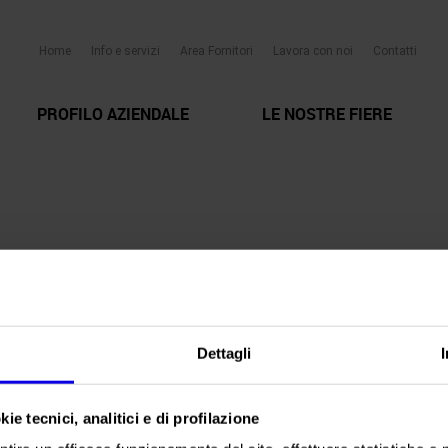
Home
Info e servizi
Area Fornitori
Lavora con noi
Contatti
PROFILO AZIENDALE
LE NOSTRE FIERE
Dettagli
ie tecnici, analitici e di profilazione