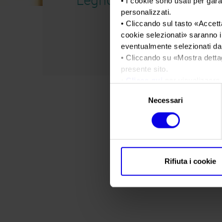
• I cookie sono usati per gara
personalizzati.
• Cliccando sul tasto «
Accetta
cookie selezionati
» saranno i
eventualmente selezionati dal
• Cliccando su «
Mostra detta
presente sito.
•
Clicca qui
per visualizzare 
Selezione
Necessari
del
consenso
Rifiuta i cookie