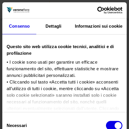
Consenso
Dettagli
Informazioni sui cookie
en
it
Questo sito web utilizza cookie tecnici, analitici e di
PROFILO AZIENDALE
profilazione
Chi siamo
LE NOSTRE FIERE
• I cookie sono usati per garantire un efficace
funzionamento del sito, effettuare statistiche e mostrare
Statuto
Calendario Italia 2026
ORGANIZZA DA NOI
annunci pubblicitari personalizzati.
Consiglio di Amministrazione
Calendario Estero 2026
• Cliccando sul tasto «
Accetta tutti i cookie
» acconsenti
Organizza una Fiera
AREA STAMPA
all’utilizzo di tutti i cookie, mentre cliccando su «
Accetta
Collegio Sindacale
marmomac-restart-2020
Calendario Italia 2027 – Primo semestre
Mappa e Servizi in quartiere
Cartella stampa
solo cookie selezionati
» saranno installati solo i cookie
Struttura organizzativa
Home
Calendario Estero 2027 – Primo semestre
necessari al funzionamento del sito, nonché quelli
Comunicati Stampa
Una fiera, la sua città. Perché Verona
Gruppo Veronafiere
ulteriori eventualmente selezionati dall’utente. Cliccando
Tweet
I nostri prodotti in Italia
Galleria fotografica
Info e servizi
su “
Rifiuta i cookie
”, verranno installati solo i cookie
Network internazionale
Selezione
tecnici.
Richiesta accredito stampa
marmomac-restart-2020
Necessari
del
Membership
• Cliccando su «
Mostra dettagli
» puoi vedere nel dettaglio