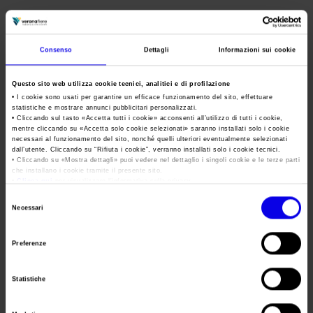
Area Fornitori
Accredito Stampa Marmomac 2026
Numeri della fiera
Marmomac
Lavora con noi
Servizi in quartiere per la stampa
Carta dei Valori
Mostra internazionale di marmi, design e
Consenso
Dettagli
Informazioni sui cookie
tecnologie
Contatti Ufficio Stampa
Parità di genere
Contatti
Tweet
Questo sito web utilizza cookie tecnici, analitici e di profilazione
Modello di Organizzazione, Gestione e Controllo
• I cookie sono usati per garantire un efficace funzionamento del sito, effettuare
statistiche e mostrare annunci pubblicitari personalizzati.
Codice Etico
• Cliccando sul tasto «
Accetta tutti i cookie
» acconsenti all’utilizzo di tutti i cookie,
Data
29/09/2021 - 02/10/2021
mentre cliccando su «
Accetta solo cookie selezionati
» saranno installati solo i cookie
Responsabilità Sociale d’Impresa
necessari al funzionamento del sito, nonché quelli ulteriori eventualmente selezionati
dall’utente. Cliccando su “
Rifiuta i cookie
”, verranno installati solo i cookie tecnici.
Responsabilità ambientale
Frequenza
Annual
• Cliccando su «
Mostra dettagli
» puoi vedere nel dettaglio i singoli cookie e le terze parti
che installano i cookie tramite il presente sito.
Certificazioni riconosciute
Website
http://www.marmomac.com
•
Clicca qui
per visualizzare l'informativa sulla privacy.
Selezione
E-mail
marmomac@veronafiere.it
Società trasparente
Necessari
del
Compensi Organi Societari
consenso
Preferenze
Bilanci Societari
Segreteria
VERONAFIERE
organizzativa
Statistiche
Indirizzo
VIALE DEL LAVORO, 8 VERONA (VR)