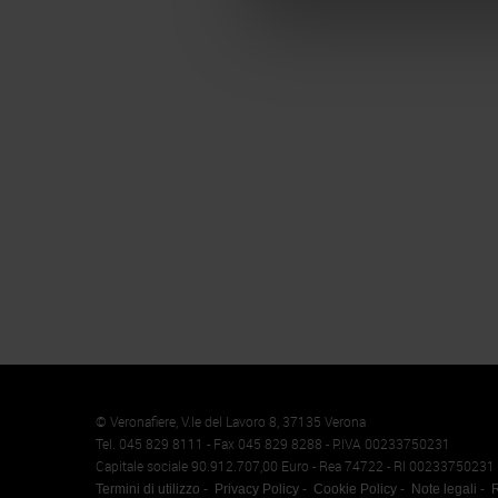
Memento
Cookie
© Veronafiere, V.le del Lavoro 8, 37135 Verona
Tel. 045 829 8111 - Fax 045 829 8288 - P.IVA 00233750231
Capitale sociale 90.912.707,00 Euro - Rea 74722 - RI 00233750231
Termini di utilizzo
Privacy Policy
Cookie Policy
Note legali
R