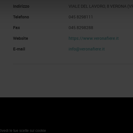
Indirizzo
VIALE DEL LAVORO, 8 VERONA (V
Telefono
045 8298111
Fax
045 8298288
Website
https://www.veronafiere.it
E-mail
info@veronafiere.it
 Policy
Profilo aziendale test
L’azienda
Da definire
ivedi le tue scelte sui cookie