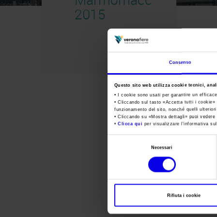
2015
Consenso
Questo sito web utilizza cookie tecnici, anali
• I cookie sono usati per garantire un efficac
• Cliccando sul tasto «
Accetta tutti i cookie
» 
funzionamento del sito, nonché quelli ulterior
• Cliccando su «
Mostra dettagli
» puoi vedere n
•
Clicca qui
per visualizzare l'informativa sul
Selezione
Necessari
del
consenso
Rifiuta i cookie