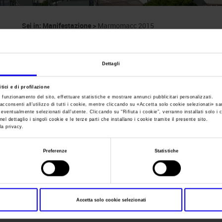
Sei in:
Manifestazione
>
Marmomacc 2015
Marmomacc
Dettagli
Mostra internazionale di marmi, design e tecnolog
tici e di profilazione
e funzionamento del sito, effettuare statistiche e mostrare annunci pubblicitari personalizzati.
acconsenti all’utilizzo di tutti i cookie, mentre cliccando su «
Accetta solo cookie selezionati
» sa
i eventualmente selezionati dall’utente. Cliccando su “
Rifiuta i cookie
”, verranno installati solo i 
el dettaglio i singoli cookie e le terze parti che installano i cookie tramite il presente sito.
Data
30/09/2015 - 03/10/2015
la privacy.
Frequenza
Annual
Preferenze
Statistiche
Website
http://www.marmomacc.com
E-mail
info@veronafiere.it
Accetta solo cookie selezionati
Segreteria organizzativa
VERONAFIERE