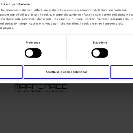
tici e di profilazione
e funzionamento del sito, effettuare statistiche e mostrare annunci pubblicitari personalizzati.
Sei in:
Marmomacc
>
OKMarmomacc_Logo2016_20x8,5cm
acconsenti all’utilizzo di tutti i cookie, mentre cliccando su «
Accetta solo cookie selezionati
» sa
i eventualmente selezionati dall’utente. Cliccando su “
Rifiuta i cookie
”, verranno installati solo i 
OKMarmomacc_Lo
el dettaglio i singoli cookie e le terze parti che installano i cookie tramite il presente sito.
la privacy.
Preferenze
Statistiche
Accetta solo cookie selezionati