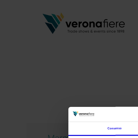
Consenso
Marmomacc