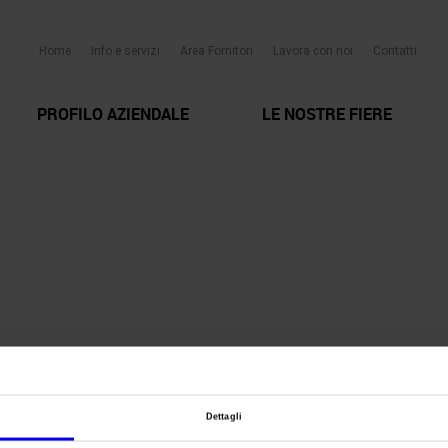
Home
Info e servizi
Area Fornitori
Lavora con noi
Contatti
PROFILO AZIENDALE
LE NOSTRE FIERE
Dettagli