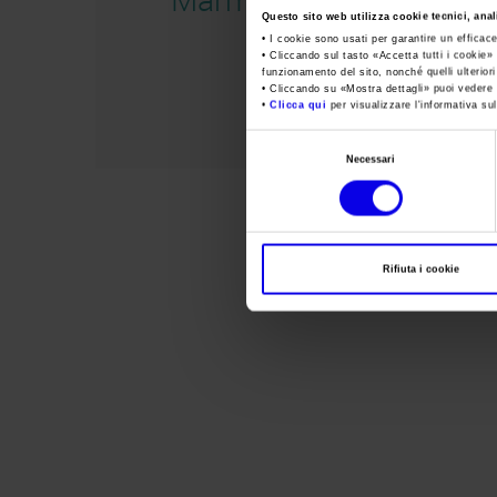
Questo sito web utilizza cookie tecnici, anali
• I cookie sono usati per garantire un efficac
• Cliccando sul tasto «
Accetta tutti i cookie
» 
funzionamento del sito, nonché quelli ulterior
• Cliccando su «
Mostra dettagli
» puoi vedere n
•
Clicca qui
per visualizzare l'informativa sul
Selezione
Necessari
del
consenso
Rifiuta i cookie