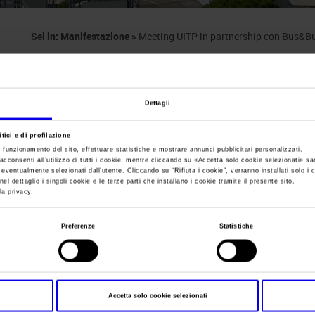
Sei in:
Manifestazione
>
Meeting UITP in partnership con Bus&B
Meeting UITP in pa
Bus&Bus Mobility 
Dettagli
tici e di profilazione
e funzionamento del sito, effettuare statistiche e mostrare annunci pubblicitari personalizzati.
acconsenti all’utilizzo di tutti i cookie, mentre cliccando su «
Accetta solo cookie selezionati
» sa
i eventualmente selezionati dall’utente. Cliccando su “
Rifiuta i cookie
”, verranno installati solo i 
el dettaglio i singoli cookie e le terze parti che installano i cookie tramite il presente sito.
la privacy.
Data
11/11/2011 - 11/11/2011
Preferenze
Statistiche
Frequenza
Annual
Website
https://
E-mail
info@veronafiere.it
Accetta solo cookie selezionati