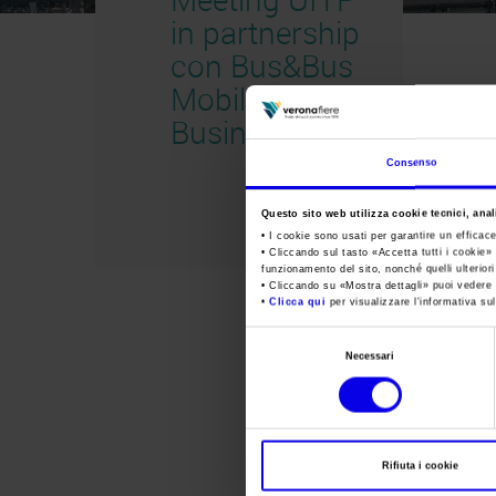
in partnership
con Bus&Bus
Mobility
Business 2011
Consenso
Questo sito web utilizza cookie tecnici, anali
• I cookie sono usati per garantire un efficac
• Cliccando sul tasto «
Accetta tutti i cookie
» 
funzionamento del sito, nonché quelli ulterior
• Cliccando su «
Mostra dettagli
» puoi vedere n
•
Clicca qui
per visualizzare l'informativa sul
Selezione
Necessari
del
consenso
Rifiuta i cookie