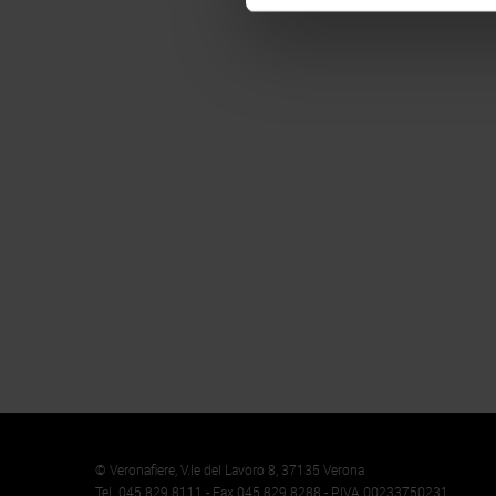
Memento
Cookie
© Veronafiere, V.le del Lavoro 8, 37135 Verona
Tel. 045 829 8111 - Fax 045 829 8288 - P.IVA 00233750231