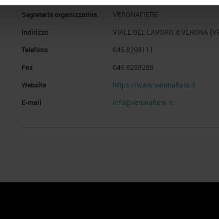
Segreteria organizzativa
VERONAFIERE
Indirizzo
VIALE DEL LAVORO, 8 VERONA (V
Telefono
045 8298111
Fax
045 8298288
Website
https://www.veronafiere.it
E-mail
info@veronafiere.it
 Policy
Profilo aziendale test