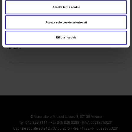
Indirizzo
(BS)
Accetta tutti i cookie
Telefono
0309981045
Accetta solo cookie selezionati
Fax
0309981055
Website
Rifiuta i cookie
E-mail
© Veronafiere, V.le del Lavoro 8, 37135 Verona
Tel. 045 829 8111 - Fax 045 829 8288 - P.IVA 00233750231
Capitale sociale 90.912.707,00 Euro - Rea 74722 - RI 00233750231