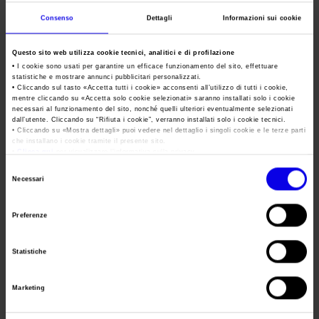
Area Fornitori
Accredito Stampa Marmomac 2026
Numeri della fiera
Metef
Consenso
Dettagli
Informazioni sui cookie
Lavora con noi
Servizi in quartiere per la stampa
Carta dei Valori
Expo of customized techology for the
Questo sito web utilizza cookie tecnici, analitici e di profilazione
aluminium, foundry castings & innovative
Contatti Ufficio Stampa
Parità di genere
metals industry
• I cookie sono usati per garantire un efficace funzionamento del sito, effettuare
Contatti
statistiche e mostrare annunci pubblicitari personalizzati.
Modello di Organizzazione, Gestione e Controllo
• Cliccando sul tasto «
Accetta tutti i cookie
» acconsenti all’utilizzo di tutti i cookie,
Tweet
mentre cliccando su «
Accetta solo cookie selezionati
» saranno installati solo i cookie
necessari al funzionamento del sito, nonché quelli ulteriori eventualmente selezionati
Codice Etico
dall’utente. Cliccando su “
Rifiuta i cookie
”, verranno installati solo i cookie tecnici.
• Cliccando su «
Mostra dettagli
» puoi vedere nel dettaglio i singoli cookie e le terze parti
Responsabilità Sociale d’Impresa
che installano i cookie tramite il presente sito.
Data
21/06/2017 - 24/06/2017
•
Clicca qui
per visualizzare l'informativa sulla privacy.
Responsabilità ambientale
Frequenza
Triennial
Selezione
Certificazioni riconosciute
Necessari
del
Website
https://www.metef.com
consenso
Società trasparente
Preferenze
E-mail
segreteria@metef.com
Compensi Organi Societari
Statistiche
Bilanci Societari
Segreteria
Metef srl
organizzativa
Marketing
Via Castegnato 5 Rodengo Saiano (Brescia)