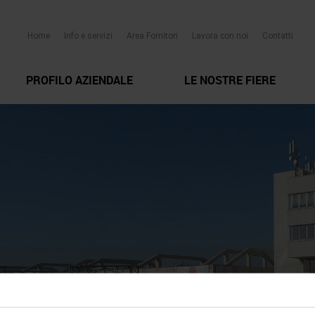
Home
Info e servizi
Area Fornitori
Lavora con noi
Contatti
PROFILO AZIENDALE
LE NOSTRE FIERE