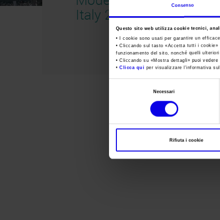
Consenso
Italy 2021
Questo sito web utilizza cookie tecnici, anali
• I cookie sono usati per garantire un efficac
• Cliccando sul tasto «
Accetta tutti i cookie
» 
funzionamento del sito, nonché quelli ulterior
• Cliccando su «
Mostra dettagli
» puoi vedere n
•
Clicca qui
per visualizzare l'informativa sul
Selezione
Necessari
del
consenso
Rifiuta i cookie