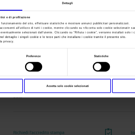
Dettagli
Sei in:
Manifestazione
>
Model Expo Italy 2021
tici e di profilazione
e funzionamento del sito, effettuare statistiche e mostrare annunci pubblicitari personalizzati.
acconsenti all’utilizzo di tutti i cookie, mentre cliccando su «
Accetta solo cookie selezionati
» sa
i eventualmente selezionati dall’utente. Cliccando su “
Rifiuta i cookie
”, verranno installati solo i 
el dettaglio i singoli cookie e le terze parti che installano i cookie tramite il presente sito.
la privacy.
Preferenze
Statistiche
Accetta solo cookie selezionati
Data
-
Richiedi l'accredito stampa
Is