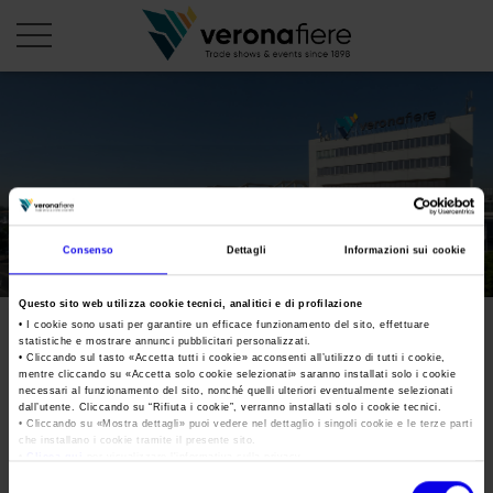
it
PROFILO AZIENDALE
Chi siamo
LE NOSTRE FIERE
Consenso
Dettagli
Informazioni sui cookie
Statuto
Calendario Italia 2026
ORGANIZZA DA NOI
Consiglio di Amministrazione
Questo sito web utilizza cookie tecnici, analitici e di profilazione
Calendario Estero 2026
Organizza una Fiera
AREA STAMPA
• I cookie sono usati per garantire un efficace funzionamento del sito, effettuare
Collegio Sindacale
statistiche e mostrare annunci pubblicitari personalizzati.
Calendario Italia 2027 – Primo semestre
Mappa e Servizi in quartiere
Cartella stampa
• Cliccando sul tasto «
Accetta tutti i cookie
» acconsenti all’utilizzo di tutti i cookie,
Struttura organizzativa
mentre cliccando su «
Accetta solo cookie selezionati
» saranno installati solo i cookie
Home
Calendario Estero 2027 – Primo semestre
necessari al funzionamento del sito, nonché quelli ulteriori eventualmente selezionati
Comunicati Stampa
Una fiera, la sua città. Perché Verona
dall’utente. Cliccando su “
Rifiuta i cookie
”, verranno installati solo i cookie tecnici.
Gruppo Veronafiere
I nostri prodotti in Italia
• Cliccando su «
Mostra dettagli
» puoi vedere nel dettaglio i singoli cookie e le terze parti
Galleria fotografica
Info e servizi
che installano i cookie tramite il presente sito.
Network internazionale
•
Clicca qui
per visualizzare l'informativa sulla privacy.
Richiesta accredito stampa
Membership
Selezione