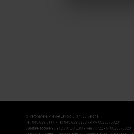
Memento
Cookie
© Veronafiere, V.le del Lavoro 8, 37135 Verona
Tel. 045 829 8111 - Fax 045 829 8288 - P.IVA 00233750231
Capitale sociale 90.912.707,00 Euro - Rea 74722 - RI 00233750231