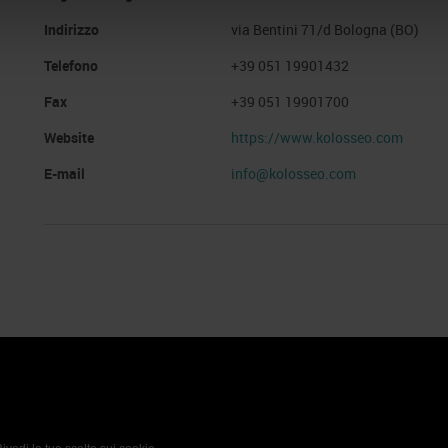
Indirizzo
via Bentini 71/d Bologna (BO)
Telefono
+39 051 19901432
Fax
+39 051 19901700
Website
https://www.kolosseo.com
E-mail
info@kolosseo.com
 Policy
Profilo aziendale test
L’azienda