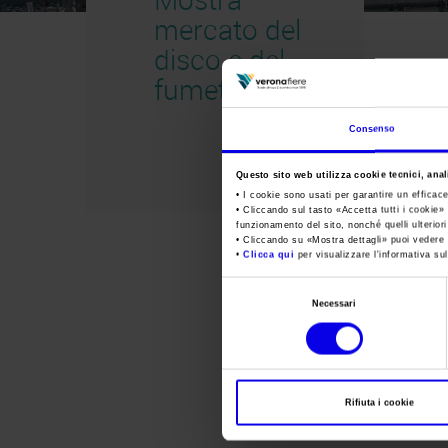
mercato del
disco e del
fumetto 2014
Consenso
Questo sito web utilizza cookie tecnici, anali
• I cookie sono usati per garantire un efficac
• Cliccando sul tasto «
Accetta tutti i cookie
» 
funzionamento del sito, nonché quelli ulterior
• Cliccando su «
Mostra dettagli
» puoi vedere n
•
Clicca qui
per visualizzare l'informativa sul
Selezione
Necessari
del
consenso
Rifiuta i cookie