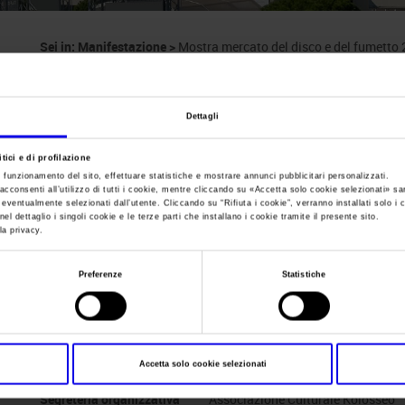
Sei in:
Manifestazione
>
Mostra mercato del disco e del fumetto
Mostra mercato del
Dettagli
fumetto
tici e di profilazione
e funzionamento del sito, effettuare statistiche e mostrare annunci pubblicitari personalizzati.
acconsenti all’utilizzo di tutti i cookie, mentre cliccando su «
Accetta solo cookie selezionati
» sa
i eventualmente selezionati dall’utente. Cliccando su “
Rifiuta i cookie
”, verranno installati solo i 
el dettaglio i singoli cookie e le terze parti che installano i cookie tramite il presente sito.
la privacy.
Data
27/04/2014 - 27/04/2014
Preferenze
Statistiche
Frequenza
Half yearly
Website
https://www.kolosseo.com
Accetta solo cookie selezionati
Segreteria organizzativa
Associazione Culturale Kolosseo