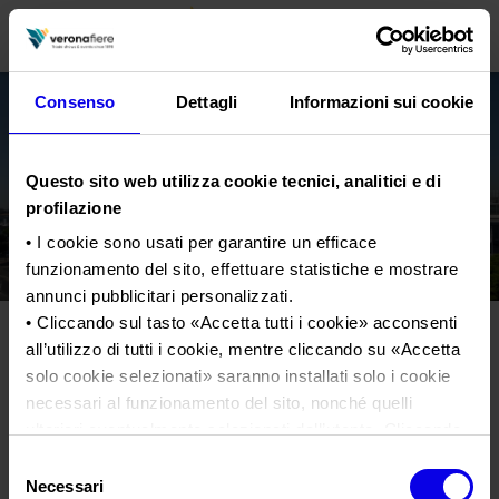
Consenso
Dettagli
Informazioni sui cookie
en
it
Questo sito web utilizza cookie tecnici, analitici e di
PROFILO AZIENDALE
profilazione
Chi siamo
LE NOSTRE FIERE
• I cookie sono usati per garantire un efficace
funzionamento del sito, effettuare statistiche e mostrare
Statuto
Calendario Italia 2026
ORGANIZZA DA NOI
annunci pubblicitari personalizzati.
Consiglio di Amministrazione
Calendario Estero 2026
Organizza una Fiera
• Cliccando sul tasto «
Accetta tutti i cookie
» acconsenti
AREA STAMPA
Collegio Sindacale
all’utilizzo di tutti i cookie, mentre cliccando su «
Accetta
mostra-scambio-del-
Calendario Italia 2027 – Primo semestre
Mappa e Servizi in quartiere
Cartella stampa
solo cookie selezionati
» saranno installati solo i cookie
Struttura organizzativa
giocattolo-depoca-102017
Home
Calendario Estero 2027 – Primo semestre
Comunicati Stampa
necessari al funzionamento del sito, nonché quelli
Una fiera, la sua città. Perché Verona
Gruppo Veronafiere
I nostri prodotti in Italia
ulteriori eventualmente selezionati dall’utente. Cliccando
Galleria fotografica
Info e servizi
Network internazionale
su “
Rifiuta i cookie
”, verranno installati solo i cookie
Tweet
Selezione
Richiesta accredito stampa
tecnici.
Necessari
del
Membership