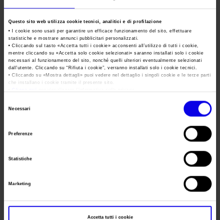
Area Fornitori
Accredito Stampa Marmomac 2026
Numeri della fiera
Motor Bike Expo
Questo sito web utilizza cookie tecnici, analitici e di profilazione
Lavora con noi
Servizi in quartiere per la stampa
Carta dei Valori
The international motorcycle show
• I cookie sono usati per garantire un efficace funzionamento del sito, effettuare
statistiche e mostrare annunci pubblicitari personalizzati.
Contatti Ufficio Stampa
Parità di genere
• Cliccando sul tasto «
Accetta tutti i cookie
» acconsenti all’utilizzo di tutti i cookie,
Contatti
Tweet
mentre cliccando su «
Accetta solo cookie selezionati
» saranno installati solo i cookie
Modello di Organizzazione, Gestione e Controllo
necessari al funzionamento del sito, nonché quelli ulteriori eventualmente selezionati
dall’utente. Cliccando su “
Rifiuta i cookie
”, verranno installati solo i cookie tecnici.
• Cliccando su «
Mostra dettagli
» puoi vedere nel dettaglio i singoli cookie e le terze parti
Codice Etico
Data
18/01/2018 - 21/01/2018
che installano i cookie tramite il presente sito.
•
Clicca qui
per visualizzare l'informativa sulla privacy.
Responsabilità Sociale d’Impresa
Frequenza
Annual
Selezione
Responsabilità ambientale
Necessari
del
Website
https://www.motorbikeexpo.it
Certificazioni riconosciute
consenso
Preferenze
E-mail
info@motorbikeexpo.it
Società trasparente
Statistiche
Compensi Organi Societari
Segreteria
Commerciale srl
Bilanci Societari
organizzativa
Marketing
Indirizzo
Via Monte Bianco 27 Favaro Veneto (VE)
Telefono
+39/0415010188
Accetta tutti i cookie