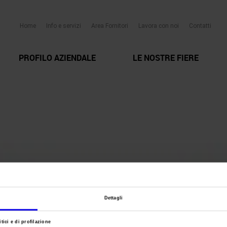
Home
Info e servizi
Area Fornitori
Lavora con noi
Contatti
PROFILO AZIENDALE
LE NOSTRE FIERE
Dettagli
tici e di profilazione