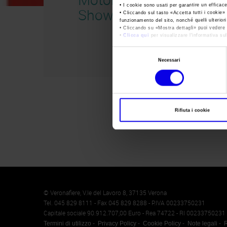
• I cookie sono usati per garantire un efficac
Show
• Cliccando sul tasto «
Accetta tutti i cookie
» 
funzionamento del sito, nonché quelli ulterior
• Cliccando su «
Mostra dettagli
» puoi vedere n
•
Clicca qui
per visualizzare l'informativa sul
Selezione
Necessari
del
consenso
Rifiuta i cookie
Memento
Cookie
© Veronafiere, V.le del Lavoro 8, 37135 Verona
Tel. 045 829 8111 - Fax 045 829 8288 - P.IVA 00233750231
Capitale sociale 90.912.707,00 Euro - Rea 74722 - RI 00233750231
Termini di utilizzo
Privacy Policy
Cookie Policy
Note legali
R