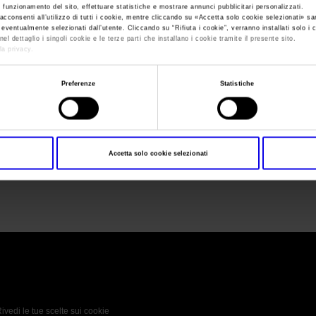
e funzionamento del sito, effettuare statistiche e mostrare annunci pubblicitari personalizzati.
acconsenti all’utilizzo di tutti i cookie, mentre cliccando su «
Accetta solo cookie selezionati
» sa
i eventualmente selezionati dall’utente. Cliccando su “
Rifiuta i cookie
”, verranno installati solo i 
Sei in:
Motor Bike Show
>
Motor Bike Expo 2016
el dettaglio i singoli cookie e le terze parti che installano i cookie tramite il presente sito.
la privacy.
Motor Bike Expo 2
Preferenze
Statistiche
Accetta solo cookie selezionati
Motor Bike Expo 2016
 Policy
Profilo aziendale test
L’azienda
Da definire
ivedi le tue scelte sui cookie