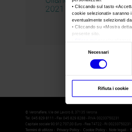
2021
• Cliccando sul tasto «
Accetta
cookie selezionati
» saranno i
eventualmente selezionati dal
• Cliccando su «
Mostra detta
presente sito.
•
Clicca qui
per visualizzare 
Selezione
Necessari
del
consenso
Rifiuta i cookie
Memento
Cookie
© Veronafiere, V.le del Lavoro 8, 37135 Verona
Tel. 045 829 8111 - Fax 045 829 8288 - P.IVA 00233750231
Capitale sociale 90.912.707,00 Euro - Rea 74722 - RI 00233750231
Termini di utilizzo
Privacy Policy
Cookie Policy
Note legali
R