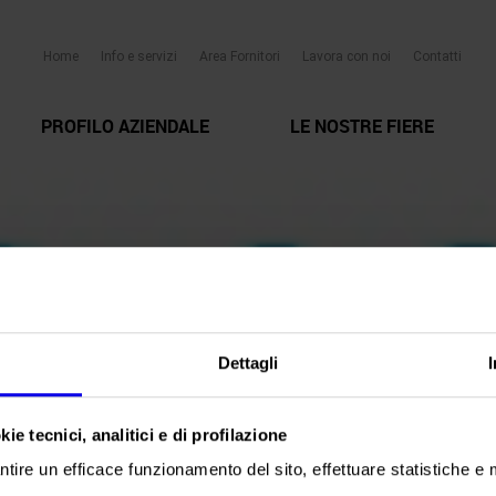
Home
Info e servizi
Area Fornitori
Lavora con noi
Contatti
PROFILO AZIENDALE
LE NOSTRE FIERE
Dettagli
ie tecnici, analitici e di profilazione
ntire un efficace funzionamento del sito, effettuare statistiche e