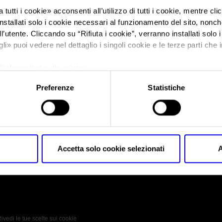
 tutti i cookie
» acconsenti all’utilizzo di tutti i cookie, mentre cl
nstallati solo i cookie necessari al funzionamento del sito, nonché 
Sei in:
Oil&nonOil 2021
>
Asphaltica-OilnonOil 2021
l’utente. Cliccando su “
Rifiuta i cookie
”, verranno installati solo 
Asphaltica-OilnonO
gli
» puoi vedere nel dettaglio i singoli cookie e le terze parti che i
l'informativa sulla privacy.
Preferenze
Statistiche
Asphaltica-OilnonOil 2021
Accetta solo cookie selezionati
A
 Policy
Profilo aziendale test
L’azienda
Da definire
ivedi le tue scelte sui cookie