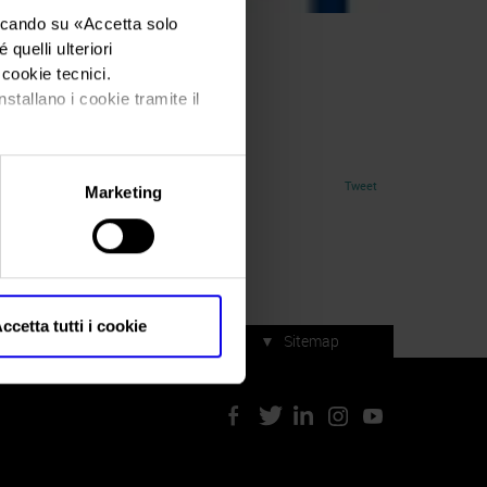
iccando su «
Accetta solo
quelli ulteriori
i cookie tecnici.
il 2021
nstallano i cookie tramite il
Tweet
Marketing
ccetta tutti i cookie
▼
Sitemap
Servizi di manifestazione