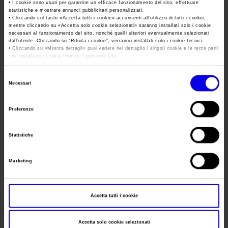
Area Fornitori
Accredito Stampa Marmomac 2026
• I cookie sono usati per garantire un efficace funzionamento del sito, effettuare
statistiche e mostrare annunci pubblicitari personalizzati.
Numeri della fiera
• Cliccando sul tasto «
Accetta tutti i cookie
» acconsenti all’utilizzo di tutti i cookie,
Lavora con noi
Data
27/05/2014 - 29/05/2014
mentre cliccando su «
Accetta solo cookie selezionati
» saranno installati solo i cookie
Servizi in quartiere per la stampa
Carta dei Valori
necessari al funzionamento del sito, nonché quelli ulteriori eventualmente selezionati
dall’utente. Cliccando su “
Rifiuta i cookie
”, verranno installati solo i cookie tecnici.
Contatti Ufficio Stampa
Frequenza
Annual
Parità di genere
• Cliccando su «
Mostra dettagli
» puoi vedere nel dettaglio i singoli cookie e le terze parti
Contatti
che installano i cookie tramite il presente sito.
Website
https://www.oilnonoil.it
Modello di Organizzazione, Gestione e Controllo
•
Clicca qui
per visualizzare l'informativa sulla privacy.
Selezione
Codice Etico
E-mail
info@oilnonoil.it
Necessari
del
Responsabilità Sociale d’Impresa
consenso
Preferenze
Responsabilità ambientale
Segreteria
Mirumir Srl
organizzativa
Certificazioni riconosciute
Statistiche
Indirizzo
Via Alghero 15 Milano ()
Società trasparente
Marketing
Telefono
02 45471111-1054
Compensi Organi Societari
Fax
02 36558784
Bilanci Societari
Accetta tutti i cookie
Website
https://www.oilnonoil.it
E-mail
info@oilnonoil.it
Accetta solo cookie selezionati