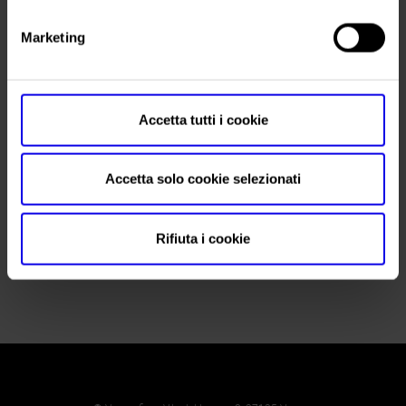
Fax
+39/0498756113
Marketing
Website
https://www.piemmetispa.com
E-mail
info@piemmetispa.com
Accetta tutti i cookie
Accetta solo cookie selezionati
Richiedi l'accredito stampa
Rifiuta i cookie
Iscriviti alla newsletter