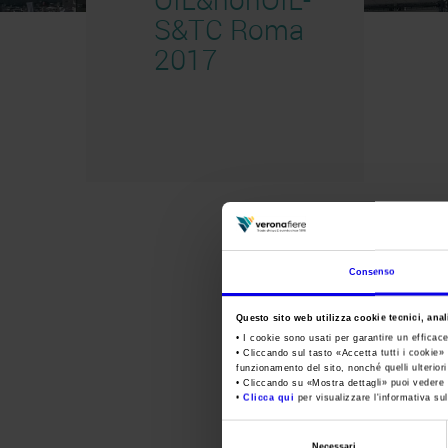
S&TC Roma
2017
Consenso
Questo sito web utilizza cookie tecnici, anali
• I cookie sono usati per garantire un efficac
• Cliccando sul tasto «
Accetta tutti i cookie
» 
funzionamento del sito, nonché quelli ulterior
• Cliccando su «
Mostra dettagli
» puoi vedere n
•
Clicca qui
per visualizzare l'informativa sul
Selezione
Necessari