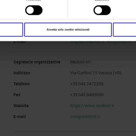
Data
28/10/2014 - 31/10/2014
Frequenza
Annual
Website
https://www.medinit.it
Accetta solo cookie selezionati
E-mail
vfi@veronafiere.it; info@medinit.i
Segreteria organizzativa
Medinit srl
Indirizzo
Via Garbini 15 Verona (VR)
Telefono
+39 045 2472209
Fax
+39 045 9400000
Website
https://www.medinit.it
E-mail
info@medinit.it