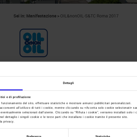
Sei in:
Manifestazione
>
OIL&nonOIL-S&TC Roma 2017
OIL&nonOIL-S&TC (
Dettagli
Congressi, Roma)
tici e di profilazione
e funzionamento del sito, effettuare statistiche e mostrare annunci pubblicitari personalizzati.
acconsenti all’utilizzo di tutti i cookie, mentre cliccando su «
Accetta solo cookie selezionati
» sa
i eventualmente selezionati dall’utente. Cliccando su “
Rifiuta i cookie
”, verranno installati solo i 
Salone italiano del design e delle tecnologie per la
el dettaglio i singoli cookie e le terze parti che installano i cookie tramite il presente sito.
la privacy.
Preferenze
Statistiche