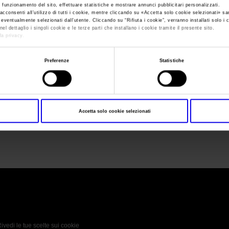
e funzionamento del sito, effettuare statistiche e mostrare annunci pubblicitari personalizzati.
acconsenti all’utilizzo di tutti i cookie, mentre cliccando su «
Accetta solo cookie selezionati
» sa
i eventualmente selezionati dall’utente. Cliccando su “
Rifiuta i cookie
”, verranno installati solo i 
Sei in:
OIL&nonOIL-S&TC
>
Oilnonoil-STC
el dettaglio i singoli cookie e le terze parti che installano i cookie tramite il presente sito.
la privacy.
Oilnonoil-STC
Preferenze
Statistiche
Accetta solo cookie selezionati
Oilnonoil-STC
 Policy
Profilo aziendale test
L’azienda
Da definire
ivedi le tue scelte sui cookie