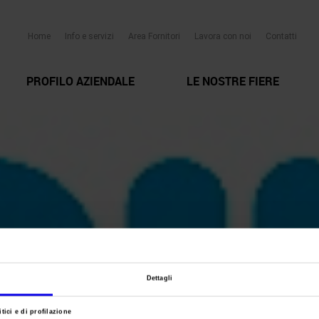
Home
Info e servizi
Area Fornitori
Lavora con noi
Contatti
PROFILO AZIENDALE
LE NOSTRE FIERE
Dettagli
tici e di profilazione