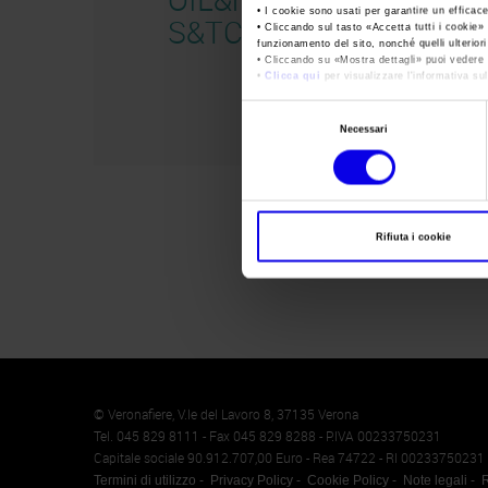
• I cookie sono usati per garantire un efficac
S&TC
• Cliccando sul tasto «
Accetta tutti i cookie
» 
funzionamento del sito, nonché quelli ulterior
• Cliccando su «
Mostra dettagli
» puoi vedere n
•
Clicca qui
per visualizzare l'informativa sul
Selezione
Necessari
del
consenso
Rifiuta i cookie
Memento
Cookie
© Veronafiere, V.le del Lavoro 8, 37135 Verona
Tel. 045 829 8111 - Fax 045 829 8288 - P.IVA 00233750231
Capitale sociale 90.912.707,00 Euro - Rea 74722 - RI 00233750231
Termini di utilizzo
Privacy Policy
Cookie Policy
Note legali
R