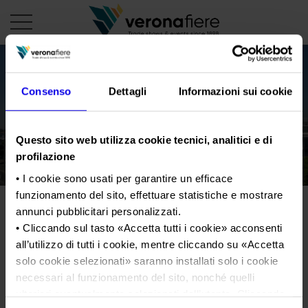
it
Consenso
Dettagli
Informazioni sui cookie
PROFILO AZIENDALE
Questo sito web utilizza cookie tecnici, analitici e di
Chi siamo
LE NOSTRE FIERE
profilazione
Statuto
Calendario Italia 2026
ORGANIZZA DA NOI
• I cookie sono usati per garantire un efficace
Consiglio di Amministrazione
funzionamento del sito, effettuare statistiche e mostrare
Calendario Estero 2026
Organizza una Fiera
AREA STAMPA
annunci pubblicitari personalizzati.
Collegio Sindacale
Calendario Italia 2027 – Primo semestre
Mappa e Servizi in quartiere
Cartella stampa
• Cliccando sul tasto «
Accetta tutti i cookie
» acconsenti
Struttura organizzativa
Home
Calendario Estero 2027 – Primo semestre
all’utilizzo di tutti i cookie, mentre cliccando su «
Accetta
Comunicati Stampa
Una fiera, la sua città. Perché Verona
Gruppo Veronafiere
solo cookie selezionati
» saranno installati solo i cookie
I nostri prodotti in Italia
Galleria fotografica
Info e servizi
necessari al funzionamento del sito, nonché quelli
Network internazionale
Richiesta accredito stampa
ulteriori eventualmente selezionati dall’utente. Cliccando
Membership