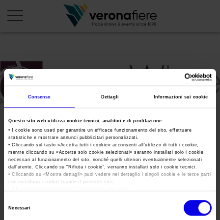
en
it
PROFILO AZIENDALE
Consenso
Dettagli
Informazioni sui cookie
Chi siamo
LE NOSTRE FIERE
Statuto
Questo sito web utilizza cookie tecnici, analitici e di profilazione
Calendario Italia 2026
ORGANIZZA DA NOI
• I cookie sono usati per garantire un efficace funzionamento del sito, effettuare
Consiglio di Amministrazione
Calendario Estero 2026
statistiche e mostrare annunci pubblicitari personalizzati.
Organizza una Fiera
AREA STAMPA
• Cliccando sul tasto «
Accetta tutti i cookie
» acconsenti all’utilizzo di tutti i cookie,
Collegio Sindacale
mentre cliccando su «
Accetta solo cookie selezionati
» saranno installati solo i cookie
Stampa
Calendario Italia 2027 – Primo semestre
Mappa e Servizi in quartiere
Cartella stampa
necessari al funzionamento del sito, nonché quelli ulteriori eventualmente selezionati
Struttura organizzativa
dall’utente. Cliccando su “
Rifiuta i cookie
”, verranno installati solo i cookie tecnici.
Home
Calendario Estero 2027 – Primo semestre
• Cliccando su «
Mostra dettagli
» puoi vedere nel dettaglio i singoli cookie e le terze parti
Comunicati Stampa
Una fiera, la sua città. Perché Verona
che installano i cookie tramite il presente sito.
Gruppo Veronafiere
Tweet
I nostri prodotti in Italia
•
Clicca qui
per visualizzare l'informativa sulla privacy.
Galleria fotografica
Info e servizi
Network internazionale
Selezione
Richiesta accredito stampa
Necessari
del
Membership