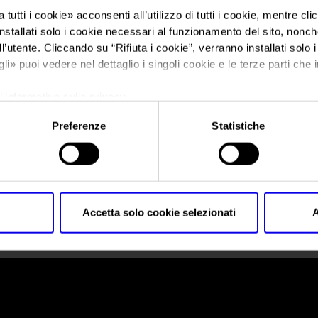
 tutti i cookie
» acconsenti all’utilizzo di tutti i cookie, mentre cl
nstallati solo i cookie necessari al funzionamento del sito, nonché 
Sei in:
OperaWine
>
Stampa
l’utente. Cliccando su “
Rifiuta i cookie
”, verranno installati solo 
Stampa
gli
» puoi vedere nel dettaglio i singoli cookie e le terze parti che i
l'informativa sulla privacy.
Preferenze
Statistiche
Accetta solo cookie selezionati
A
 Policy
Profilo aziendale test