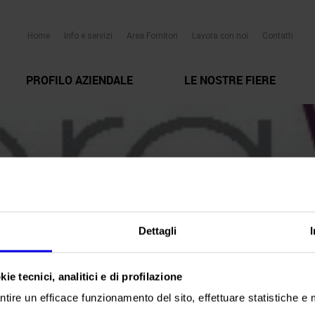
Home
Info e servizi
Area Fornitori
Lavora con noi
Contatti
PROFILO AZIENDALE
LE NOSTRE FIERE
Dettagli
ie tecnici, analitici e di profilazione
ntire un efficace funzionamento del sito, effettuare statistiche e