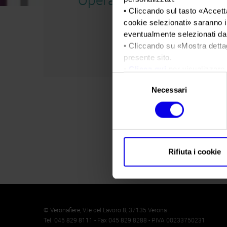
• Cliccando sul tasto «
Accetta
cookie selezionati
» saranno i
eventualmente selezionati dal
• Cliccando su «
Mostra detta
presente sito.
•
Clicca qui
per visualizzare 
Selezione
Necessari
del
consenso
Rifiuta i cookie
Memento
Cookie
© Veronafiere, V.le del Lavoro 8, 37135 Verona
Tel. 045 829 8111 - Fax 045 829 8288 - P.IVA 00233750231