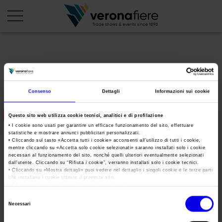
en
it
PROFILO AZIENDALE
Consenso
Dettagli
Informazioni sui cookie
Chi siamo
LE NOSTRE FIERE
Questo sito web utilizza cookie tecnici, analitici e di profilazione
Statuto
Calendario Italia 2026
ORGANIZZA DA NOI
• I cookie sono usati per garantire un efficace funzionamento del sito, effettuare
statistiche e mostrare annunci pubblicitari personalizzati.
Consiglio di Amministrazione
Calendario Estero 2026
• Cliccando sul tasto «
Accetta tutti i cookie
» acconsenti all’utilizzo di tutti i cookie,
Organizza una Fiera
AREA STAMPA
mentre cliccando su «
Accetta solo cookie selezionati
» saranno installati solo i cookie
Collegio Sindacale
pf-tecnologie-bari-2017
Calendario Italia 2027 – Primo semestre
necessari al funzionamento del sito, nonché quelli ulteriori eventualmente selezionati
Mappa e Servizi in quartiere
Cartella stampa
dall’utente. Cliccando su “
Rifiuta i cookie
”, verranno installati solo i cookie tecnici.
Struttura organizzativa
Home
• Cliccando su «
Mostra dettagli
» puoi vedere nel dettaglio i singoli cookie e le terze parti
Calendario Estero 2027 – Primo semestre
Comunicati Stampa
che installano i cookie tramite il presente sito.
Una fiera, la sua città. Perché Verona
Gruppo Veronafiere
•
Clicca qui
per visualizzare l'informativa sulla privacy.
Tweet
I nostri prodotti in Italia
Galleria fotografica
Info e servizi
Selezione
Network internazionale
Necessari
del
Richiesta accredito stampa
pf-tecnologie-bari-2017
Membership
consenso