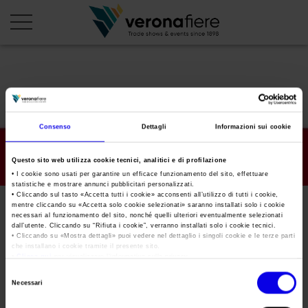
en
it
PROFILO AZIENDALE
Consenso
Dettagli
Informazioni sui cookie
Chi siamo
LE NOSTRE FIERE
Questo sito web utilizza cookie tecnici, analitici e di profilazione
Statuto
Calendario Italia 2026
ORGANIZZA DA NOI
• I cookie sono usati per garantire un efficace funzionamento del sito, effettuare
statistiche e mostrare annunci pubblicitari personalizzati.
Consiglio di Amministrazione
Calendario Estero 2026
• Cliccando sul tasto «
Accetta tutti i cookie
» acconsenti all’utilizzo di tutti i cookie,
Organizza una Fiera
AREA STAMPA
mentre cliccando su «
Accetta solo cookie selezionati
» saranno installati solo i cookie
Collegio Sindacale
progetto-fuoco-2018
Calendario Italia 2027 – Primo semestre
necessari al funzionamento del sito, nonché quelli ulteriori eventualmente selezionati
Mappa e Servizi in quartiere
Cartella stampa
dall’utente. Cliccando su “
Rifiuta i cookie
”, verranno installati solo i cookie tecnici.
Struttura organizzativa
Home
• Cliccando su «
Mostra dettagli
» puoi vedere nel dettaglio i singoli cookie e le terze parti
Calendario Estero 2027 – Primo semestre
Comunicati Stampa
che installano i cookie tramite il presente sito.
Una fiera, la sua città. Perché Verona
Gruppo Veronafiere
•
Clicca qui
per visualizzare l'informativa sulla privacy.
Tweet
I nostri prodotti in Italia
Galleria fotografica
Info e servizi
Selezione
Network internazionale
Necessari
del
Richiesta accredito stampa
progetto-fuoco-2018
Membership
consenso