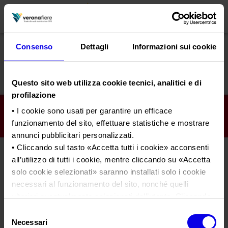
Consenso
Dettagli
Informazioni sui cookie
en
it
Questo sito web utilizza cookie tecnici, analitici e di
PROFILO AZIENDALE
profilazione
Chi siamo
LE NOSTRE FIERE
• I cookie sono usati per garantire un efficace
funzionamento del sito, effettuare statistiche e mostrare
Statuto
Calendario Italia 2026
ORGANIZZA DA NOI
annunci pubblicitari personalizzati.
Consiglio di Amministrazione
Calendario Estero 2026
Organizza una Fiera
• Cliccando sul tasto «
Accetta tutti i cookie
» acconsenti
AREA STAMPA
Collegio Sindacale
all’utilizzo di tutti i cookie, mentre cliccando su «
Accetta
Progetto Fuoco 2022
Calendario Italia 2027 – Primo semestre
Mappa e Servizi in quartiere
Cartella stampa
solo cookie selezionati
» saranno installati solo i cookie
Struttura organizzativa
Home
Calendario Estero 2027 – Primo semestre
Comunicati Stampa
necessari al funzionamento del sito, nonché quelli
Una fiera, la sua città. Perché Verona
Gruppo Veronafiere
Tweet
I nostri prodotti in Italia
ulteriori eventualmente selezionati dall’utente. Cliccando
Galleria fotografica
Info e servizi
Network internazionale
su “
Rifiuta i cookie
”, verranno installati solo i cookie
Selezione
Richiesta accredito stampa
tecnici.
Progetto Fuoco 2022
Necessari
del
Membership