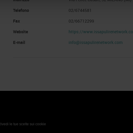
Telefono
02/6744581
Fax
02/66712299
Website
https://www.issapulirenetwork.c
E-mail
info@issapulirenetwork.com
 Policy
Profilo aziendale test
L’azienda
Da definire
ivedi le tue scelte sui cookie