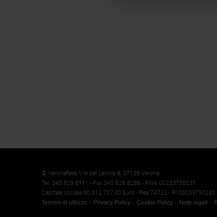
Memento
Cookie
© Veronafiere, V.le del Lavoro 8, 37135 Verona
Tel. 045 829 8111 - Fax 045 829 8288 - P.IVA 00233750231
Capitale sociale 90.912.707,00 Euro - Rea 74722 - RI 00233750231
Termini di utilizzo
Privacy Policy
Cookie Policy
Note legali
R