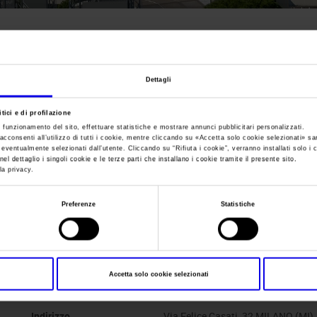
Sei in:
Manifestazione
>
Pulire 2017
Pulire
Dettagli
tici e di profilazione
e funzionamento del sito, effettuare statistiche e mostrare annunci pubblicitari personalizzati.
acconsenti all’utilizzo di tutti i cookie, mentre cliccando su «
Accetta solo cookie selezionati
» sa
i eventualmente selezionati dall’utente. Cliccando su “
Rifiuta i cookie
”, verranno installati solo i 
el dettaglio i singoli cookie e le terze parti che installano i cookie tramite il presente sito.
Data
23/05/2017 - 25/05/2017
la privacy.
Frequenza
Biennial
Preferenze
Statistiche
Website
http://www.pulire-it.com
E-mail
info@pulire-it.com
Accetta solo cookie selezionati
Segreteria organizzativa
ISSA PULIRE NETWORK S.r.l.
Indirizzo
Via Felice Casati, 32 MILANO (MI)