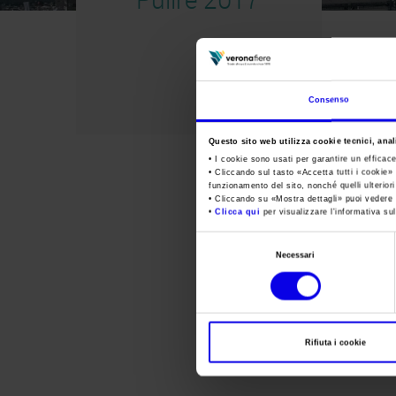
Consenso
Questo sito web utilizza cookie tecnici, anali
• I cookie sono usati per garantire un efficac
• Cliccando sul tasto «
Accetta tutti i cookie
» 
funzionamento del sito, nonché quelli ulterior
• Cliccando su «
Mostra dettagli
» puoi vedere n
•
Clicca qui
per visualizzare l'informativa sul
Selezione
Necessari
del
consenso
Rifiuta i cookie