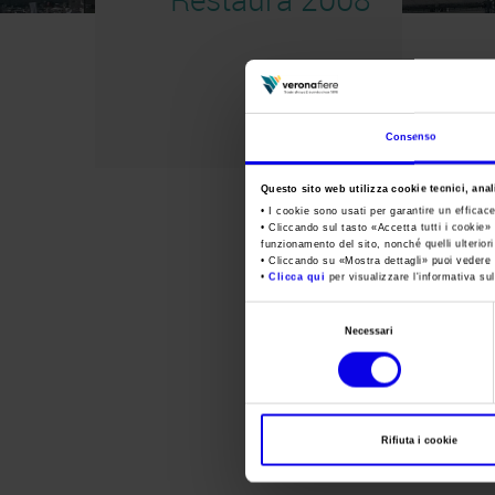
Consenso
Questo sito web utilizza cookie tecnici, anali
• I cookie sono usati per garantire un efficac
• Cliccando sul tasto «
Accetta tutti i cookie
» 
funzionamento del sito, nonché quelli ulterior
• Cliccando su «
Mostra dettagli
» puoi vedere n
•
Clicca qui
per visualizzare l'informativa sul
Selezione
Necessari
del
consenso
Rifiuta i cookie