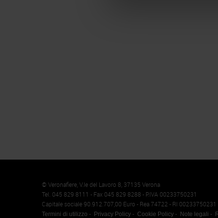
Memento
Cookie
© Veronafiere, V.le del Lavoro 8, 37135 Verona
Tel. 045 829 8111 - Fax 045 829 8288 - P.IVA 00233750231
Capitale sociale 90.912.707,00 Euro - Rea 74722 - RI 00233750231
Termini di utilizzo
Privacy Policy
Cookie Policy
Note legali
R