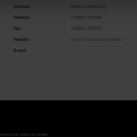
Indirizzo
Venezia Venezia ()
Telefono
+39041/714066
Fax
+39041/713151
Website
https://www.veneziafiere.it
E-mail
 Policy
Profilo aziendale test
L’azienda
Da definire
ivedi le tue scelte sui cookie