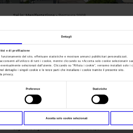
Sei in:
Manifestazione
>
Restaura 2008
Restaura
Dettagli
Salone del Restauro dei Beni Culturali
tici e di profilazione
e funzionamento del sito, effettuare statistiche e mostrare annunci pubblicitari personalizzati.
acconsenti all’utilizzo di tutti i cookie, mentre cliccando su «
Accetta solo cookie selezionati
» sa
i eventualmente selezionati dall’utente. Cliccando su “
Rifiuta i cookie
”, verranno installati solo i 
el dettaglio i singoli cookie e le terze parti che installano i cookie tramite il presente sito.
la privacy.
Data
27/11/2008 - 29/11/2008
Frequenza
Annual
Preferenze
Statistiche
Website
https://www.veneziafiere.it
E-mail
restaura@veneziafiere.it
Accetta solo cookie selezionati
Segreteria organizzativa
Veneziafiere spa