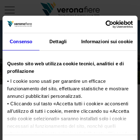
it
Consenso
Dettagli
Informazioni sui cookie
PROFILO AZIENDALE
Questo sito web utilizza cookie tecnici, analitici e di
Chi siamo
LE NOSTRE FIERE
profilazione
Statuto
Calendario Italia 2026
ORGANIZZA DA NOI
• I cookie sono usati per garantire un efficace
Consiglio di Amministrazione
funzionamento del sito, effettuare statistiche e mostrare
Calendario Estero 2026
Organizza una Fiera
AREA STAMPA
annunci pubblicitari personalizzati.
Collegio Sindacale
Calendario Italia 2027 – Primo semestre
Mappa e Servizi in quartiere
Cartella stampa
• Cliccando sul tasto «
Accetta tutti i cookie
» acconsenti
Struttura organizzativa
Home
Calendario Estero 2027 – Primo semestre
all’utilizzo di tutti i cookie, mentre cliccando su «
Accetta
Comunicati Stampa
Una fiera, la sua città. Perché Verona
Gruppo Veronafiere
solo cookie selezionati
» saranno installati solo i cookie
I nostri prodotti in Italia
Galleria fotografica
Info e servizi
necessari al funzionamento del sito, nonché quelli
Network internazionale
Richiesta accredito stampa
ulteriori eventualmente selezionati dall’utente. Cliccando
Membership