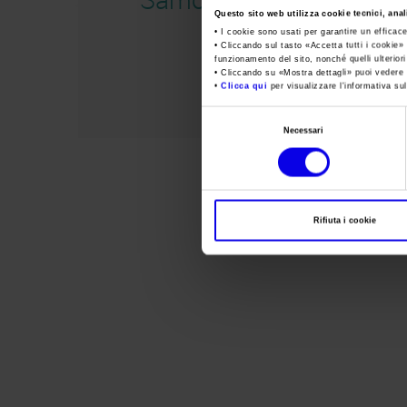
Questo sito web utilizza cookie tecnici, anali
• I cookie sono usati per garantire un efficac
• Cliccando sul tasto «
Accetta tutti i cookie
» 
funzionamento del sito, nonché quelli ulterior
• Cliccando su «
Mostra dettagli
» puoi vedere n
•
Clicca qui
per visualizzare l'informativa sul
Selezione
Necessari
del
consenso
Rifiuta i cookie