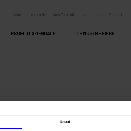
Home
Info e servizi
Area Fornitori
Lavora con noi
Contatti
PROFILO AZIENDALE
LE NOSTRE FIERE
Dettagli