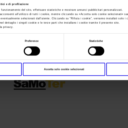
tici e di profilazione
e funzionamento del sito, effettuare statistiche e mostrare annunci pubblicitari personalizzati.
Sei in:
Samoter
>
OKSAMOTER_Logo2017_300dpi
acconsenti all’utilizzo di tutti i cookie, mentre cliccando su «
Accetta solo cookie selezionati
» sa
i eventualmente selezionati dall’utente. Cliccando su “
Rifiuta i cookie
”, verranno installati solo i 
OKSAMOTER_Logo
el dettaglio i singoli cookie e le terze parti che installano i cookie tramite il presente sito.
la privacy.
Preferenze
Statistiche
Accetta solo cookie selezionati