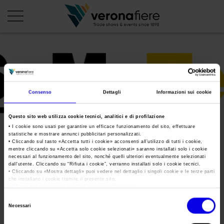
en
it
PROFILO AZIENDALE
Consenso
Dettagli
Informazioni sui cookie
Chi siamo
LE NOSTRE FIERE
Questo sito web utilizza cookie tecnici, analitici e di profilazione
Statuto
Calendario Italia 2026
ORGANIZZA DA NOI
• I cookie sono usati per garantire un efficace funzionamento del sito, effettuare
statistiche e mostrare annunci pubblicitari personalizzati.
Consiglio di Amministrazione
Calendario Estero 2026
• Cliccando sul tasto «
Accetta tutti i cookie
» acconsenti all’utilizzo di tutti i cookie,
Organizza una Fiera
AREA STAMPA
mentre cliccando su «
Accetta solo cookie selezionati
» saranno installati solo i cookie
Collegio Sindacale
SAMOTER_Logo2017_72dpi
Calendario Italia 2027 – Primo semestre
necessari al funzionamento del sito, nonché quelli ulteriori eventualmente selezionati
Mappa e Servizi in quartiere
Cartella stampa
dall’utente. Cliccando su “
Rifiuta i cookie
”, verranno installati solo i cookie tecnici.
Struttura organizzativa
Home
• Cliccando su «
Mostra dettagli
» puoi vedere nel dettaglio i singoli cookie e le terze parti
Calendario Estero 2027 – Primo semestre
Comunicati Stampa
che installano i cookie tramite il presente sito.
Una fiera, la sua città. Perché Verona
Gruppo Veronafiere
•
Clicca qui
per visualizzare l'informativa sulla privacy.
Tweet
I nostri prodotti in Italia
Galleria fotografica
Info e servizi
Selezione
Network internazionale
Necessari
del
Richiesta accredito stampa
Membership
consenso