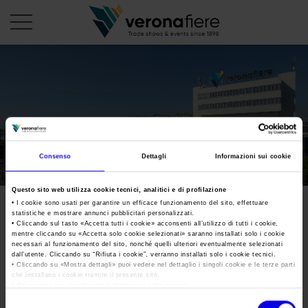
it
PROFILO AZIENDALE
Chi siamo
LE NOSTRE FIERE
Consenso
Dettagli
Informazioni sui cookie
Statuto
Calendario Italia 2026
ORGANIZZA DA NOI
Consiglio di Amministrazione
Questo sito web utilizza cookie tecnici, analitici e di profilazione
Calendario Estero 2026
Organizza una Fiera
AREA STAMPA
• I cookie sono usati per garantire un efficace funzionamento del sito, effettuare
Collegio Sindacale
statistiche e mostrare annunci pubblicitari personalizzati.
Calendario Italia 2027 – Primo semestre
Mappa e Servizi in quartiere
Cartella stampa
• Cliccando sul tasto «
Accetta tutti i cookie
» acconsenti all’utilizzo di tutti i cookie,
Struttura organizzativa
mentre cliccando su «
Accetta solo cookie selezionati
» saranno installati solo i cookie
Home
Calendario Estero 2027 – Primo semestre
necessari al funzionamento del sito, nonché quelli ulteriori eventualmente selezionati
Comunicati Stampa
Una fiera, la sua città. Perché Verona
dall’utente. Cliccando su “
Rifiuta i cookie
”, verranno installati solo i cookie tecnici.
Gruppo Veronafiere
I nostri prodotti in Italia
• Cliccando su «
Mostra dettagli
» puoi vedere nel dettaglio i singoli cookie e le terze parti
Galleria fotografica
Info e servizi
che installano i cookie tramite il presente sito.
Network internazionale
•
Clicca qui
per visualizzare l'informativa sulla privacy.
Richiesta accredito stampa
Membership
Selezione