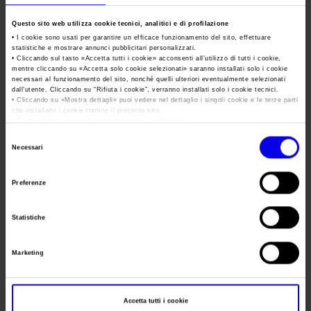
Area Fornitori
Accredito Stampa Marmomac 2026
Numeri della fiera
Bridal Show Verona
Questo sito web utilizza cookie tecnici, analitici e di profilazione
Lavora con noi
Servizi in quartiere per la stampa
• I cookie sono usati per garantire un efficace funzionamento del sito, effettuare
Carta dei Valori
statistiche e mostrare annunci pubblicitari personalizzati.
Tweet
• Cliccando sul tasto «
Accetta tutti i cookie
» acconsenti all’utilizzo di tutti i cookie,
Contatti Ufficio Stampa
Parità di genere
Contatti
mentre cliccando su «
Accetta solo cookie selezionati
» saranno installati solo i cookie
necessari al funzionamento del sito, nonché quelli ulteriori eventualmente selezionati
Modello di Organizzazione, Gestione e Controllo
dall’utente. Cliccando su “
Rifiuta i cookie
”, verranno installati solo i cookie tecnici.
• Cliccando su «
Mostra dettagli
» puoi vedere nel dettaglio i singoli cookie e le terze parti
Data
07/10/2017 - 08/10/2017
Codice Etico
che installano i cookie tramite il presente sito.
•
Clicca qui
per visualizzare l'informativa sulla privacy.
Frequenza
Annual
Responsabilità Sociale d’Impresa
Selezione
Necessari
Responsabilità ambientale
Website
https://www.veronasposi.events
del
consenso
Certificazioni riconosciute
E-mail
info@eurofieresposi.it
Preferenze
Società trasparente
Statistiche
Segreteria
Compensi Organi Societari
EUROFIERE S.A.S.di Girelli Maurizio & C.
organizzativa
Bilanci Societari
Marketing
Indirizzo
Telefono
+39 0442325716
Accetta tutti i cookie