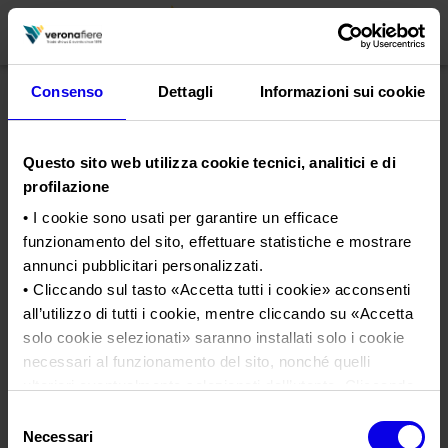
Consenso
Dettagli
Informazioni sui cookie
en
it
Questo sito web utilizza cookie tecnici, analitici e di
PROFILO AZIENDALE
profilazione
Chi siamo
LE NOSTRE FIERE
• I cookie sono usati per garantire un efficace
funzionamento del sito, effettuare statistiche e mostrare
Statuto
Calendario Italia 2026
ORGANIZZA DA NOI
annunci pubblicitari personalizzati.
Consiglio di Amministrazione
Calendario Estero 2026
Organizza una Fiera
• Cliccando sul tasto «
Accetta tutti i cookie
» acconsenti
AREA STAMPA
Collegio Sindacale
all’utilizzo di tutti i cookie, mentre cliccando su «
Accetta
Sayes
Calendario Italia 2027 – Primo semestre
Mappa e Servizi in quartiere
Cartella stampa
solo cookie selezionati
» saranno installati solo i cookie
Struttura organizzativa
Home
Calendario Estero 2027 – Primo semestre
Comunicati Stampa
necessari al funzionamento del sito, nonché quelli
Una fiera, la sua città. Perché Verona
Gruppo Veronafiere
Tweet
I nostri prodotti in Italia
ulteriori eventualmente selezionati dall’utente. Cliccando
Galleria fotografica
Info e servizi
Network internazionale
su “
Rifiuta i cookie
”, verranno installati solo i cookie
Selezione
Richiesta accredito stampa
tecnici.
Sayes
Necessari
del
Membership