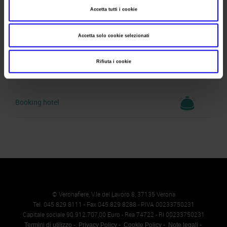
Fax
045 8298288
Accetta tutti i cookie
Website
https://www.veronafiere.it
Accetta solo cookie selezionati
E-mail
info@veronafiere.it
Rifiuta i cookie
Booking hotel
© Veronafiere, V.le del Lavoro 8, 37135 Verona
Tel. 045 829 8111 - Fax 045 829 8288 - P.IVA 00233750231
Capitale sociale 90.912.707,00 Euro - Rea 74722 - RI 00233750231
Termini di utilizzo
Privacy Policy
Cookie Policy
Note legali