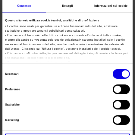
Area Fornitori
Accredito Stampa Marmomac 2026
Consenso
Dettagli
Informazioni sui cookie
Numeri della fiera
Sol&Agrifood
Lavora con noi
Servizi in quartiere per la stampa
Carta dei Valori
Questo sito web utilizza cookie tecnici, analitici e di profilazione
Tweet
Contatti Ufficio Stampa
• I cookie sono usati per garantire un efficace funzionamento del sito, effettuare
Parità di genere
Contatti
statistiche e mostrare annunci pubblicitari personalizzati.
• Cliccando sul tasto «
Accetta tutti i cookie
» acconsenti all’utilizzo di tutti i cookie,
Modello di Organizzazione, Gestione e Controllo
mentre cliccando su «
Accetta solo cookie selezionati
» saranno installati solo i cookie
Data
15/04/2018 - 18/04/2018
necessari al funzionamento del sito, nonché quelli ulteriori eventualmente selezionati
Codice Etico
dall’utente. Cliccando su “
Rifiuta i cookie
”, verranno installati solo i cookie tecnici.
• Cliccando su «
Mostra dettagli
» puoi vedere nel dettaglio i singoli cookie e le terze parti
Frequenza
Annual
Responsabilità Sociale d’Impresa
che installano i cookie tramite il presente sito.
•
Clicca qui
per visualizzare l'informativa sulla privacy.
Responsabilità ambientale
Website
https://www.solagrifood.com
Selezione
Necessari
Certificazioni riconosciute
E-mail
info@veronafiere.it
del
consenso
Società trasparente
Preferenze
Segreteria
Compensi Organi Societari
VERONAFIERE
organizzativa
Statistiche
Bilanci Societari
Indirizzo
VIALE DEL LAVORO, 8 VERONA (VR)
Marketing
Telefono
045 8298111