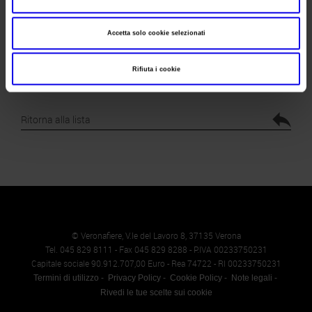
Ottieni il biglietto
Accetta solo cookie selezionati
Richiedi l'accredito stampa
Rifiuta i cookie
Ritorna alla lista
© Veronafiere, V.le del Lavoro 8, 37135 Verona
Tel. 045 829 8111 - Fax 045 829 8288 - P.IVA 00233750231
Capitale sociale 90.912.707,00 Euro - Rea 74722 - RI 00233750231
Termini di utilizzo
Privacy Policy
Cookie Policy
Note legali
Rivedi le tue scelte sui cookie