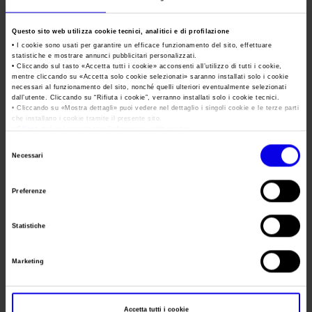
Area Fornitori
Accredito Stampa Marmomac 2026
Data
01/03/2026 - 03/03/2026
Numeri della fiera
Questo sito web utilizza cookie tecnici, analitici e di profilazione
Lavora con noi
Frequenza
Annual
Servizi in quartiere per la stampa
Carta dei Valori
• I cookie sono usati per garantire un efficace funzionamento del sito, effettuare
statistiche e mostrare annunci pubblicitari personalizzati.
Contatti Ufficio Stampa
Website
https://www.solexpo.com/
Parità di genere
• Cliccando sul tasto «
Accetta tutti i cookie
» acconsenti all’utilizzo di tutti i cookie,
Contatti
mentre cliccando su «
Accetta solo cookie selezionati
» saranno installati solo i cookie
Modello di Organizzazione, Gestione e Controllo
necessari al funzionamento del sito, nonché quelli ulteriori eventualmente selezionati
dall’utente. Cliccando su “
Rifiuta i cookie
”, verranno installati solo i cookie tecnici.
Segreteria
Codice Etico
• Cliccando su «
Mostra dettagli
» puoi vedere nel dettaglio i singoli cookie e le terze parti
che installano i cookie tramite il presente sito.
organizzativa
•
Clicca qui
per visualizzare l'informativa sulla privacy.
Responsabilità Sociale d’Impresa
Selezione
Indirizzo
Responsabilità ambientale
Necessari
del
Telefono
Certificazioni riconosciute
consenso
Preferenze
Fax
Società trasparente
Website
Compensi Organi Societari
Statistiche
E-mail
Bilanci Societari
Marketing
Accetta tutti i cookie