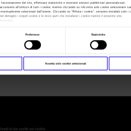
e funzionamento del sito, effettuare statistiche e mostrare annunci pubblicitari personalizzati.
acconsenti all’utilizzo di tutti i cookie, mentre cliccando su «
Accetta solo cookie selezionati
» sa
i eventualmente selezionati dall’utente. Cliccando su “
Rifiuta i cookie
”, verranno installati solo i 
Sei in:
Sport Expo 2019
>
sport-expo-2019
el dettaglio i singoli cookie e le terze parti che installano i cookie tramite il presente sito.
la privacy.
sport-expo-2019
Preferenze
Statistiche
Accetta solo cookie selezionati
sport-expo-2019
 Policy
Profilo aziendale test
L’azienda
Da definire
ivedi le tue scelte sui cookie