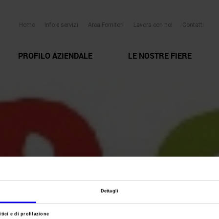
Home
Info e servizi
Area Fornitori
Lavora con noi
Contatti
PROFILO AZIENDALE
LE NOSTRE FIERE
Dettagli
tici e di profilazione