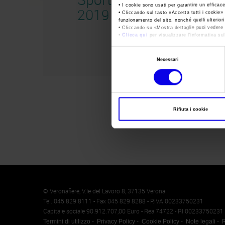
• I cookie sono usati per garantire un efficac
2019
• Cliccando sul tasto «
Accetta tutti i cookie
» 
funzionamento del sito, nonché quelli ulterior
• Cliccando su «
Mostra dettagli
» puoi vedere n
•
Clicca qui
per visualizzare l'informativa sul
Selezione
Necessari
del
consenso
Rifiuta i cookie
Memento
Cookie
© Veronafiere, V.le del Lavoro 8, 37135 Verona
Tel. 045 829 8111 - Fax 045 829 8288 - P.IVA 00233750231
Capitale sociale 90.912.707,00 Euro - Rea 74722 - RI 00233750231
Termini di utilizzo
Privacy Policy
Cookie Policy
Note legali
R